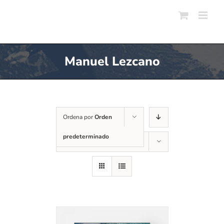
Skip
to
content
Manuel Lezcano
Ordena por
Orden
predeterminado
Mostrar
12 productos