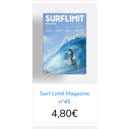
AÑADIR AL
CARRITO
/
DETALLES
Surf Limit Magazine
nº45
4,80
€