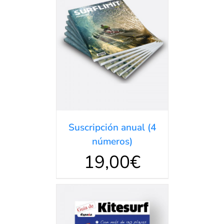
Valorado
DETALLES
en
5.00
de 5
Suscripción anual (4
números)
19,00
€