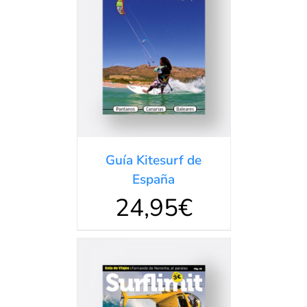
AÑADIR AL
CARRITO
/
DETALLES
Guía Kitesurf de
España
24,95
€