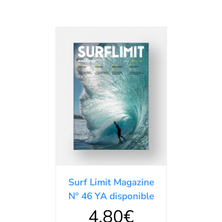
AÑADIR AL
CARRITO
/
DETALLES
Surf Limit Magazine
Nº 46 YA disponible
4,80
€