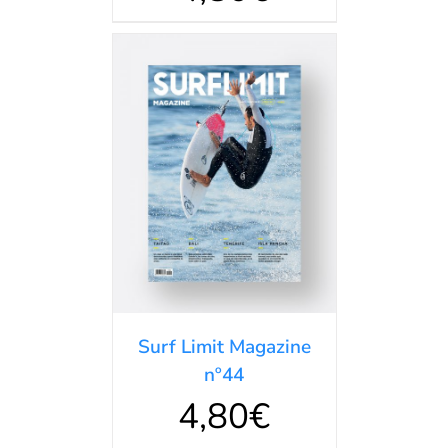
AÑADIR AL
CARRITO
/
DETALLES
Surf Limit Magazine
nº44
4,80
€