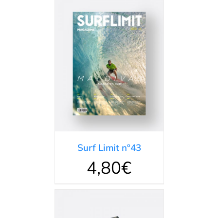
AÑADIR AL
CARRITO
/
DETALLES
Surf Limit nº43
4,80
€