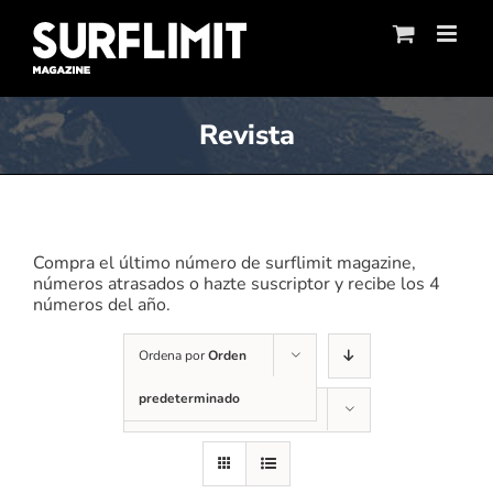
Skip
to
content
Revista
Compra el último número de surflimit magazine,
números atrasados o hazte suscriptor y recibe los 4
números del año.
Ordena por
Orden
predeterminado
Mostrar
12 productos