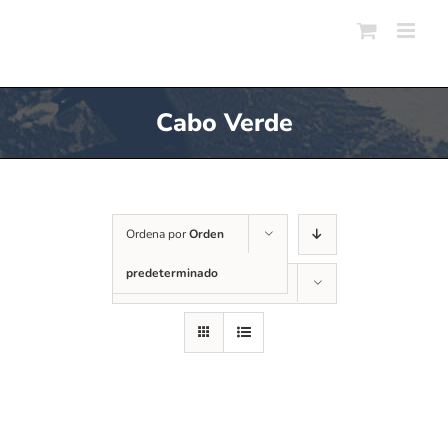
Skip
to
content
Cabo Verde
Ordena por
Orden
predeterminado
Mostrar
12 productos