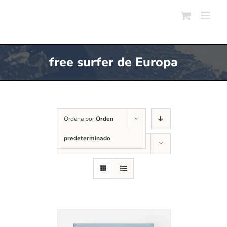
Skip
to
content
free surfer de Europa
Ordena por
Orden
predeterminado
Mostrar
12 productos