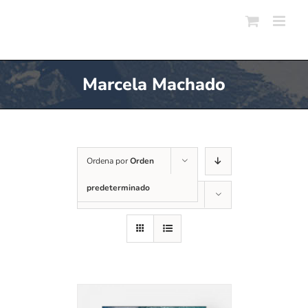
Skip
to
content
Marcela Machado
Ordena por
Orden
predeterminado
Mostrar
24 productos