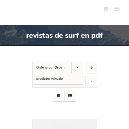
Skip
to
content
revistas de surf en pdf
Ordena por
Orden
predeterminado
Mostrar
24 productos