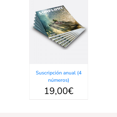
Valorado
DETALLES
en
5.00
de 5
Suscripción anual (4
números)
19,00
€