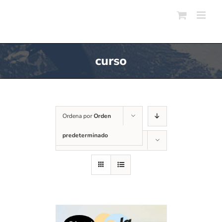
Skip
to
content
curso
Ordena por
Orden
predeterminado
Mostrar
12 productos