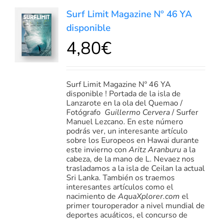
AÑADIR
Surf Limit Magazine Nº 46 YA
AL
disponible
CARRITO
4,80
€
/
DETALLES
Surf Limit Magazine Nº 46 YA
disponible ! Portada de la isla de
Lanzarote en la ola del Quemao /
Fotógrafo
Guillermo Cervera
/ Surfer
Manuel Lezcano. En este número
podrás ver, un interesante artículo
sobre los Europeos en Hawai durante
este invierno con
Aritz Aranburu
a la
cabeza, de la mano de L. Nevaez nos
trasladamos a la isla de Ceilan la actual
Sri Lanka. También os traemos
interesantes artículos como el
nacimiento de
AquaXplorer.com
el
primer touroperador a nivel mundial de
deportes acuáticos, el concurso de