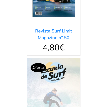
Revista Surf Limit
Magazine nº 50
4,80
€
¡Oferta!
Valorado
AÑADIR AL
en
5.00
de 5
CARRITO
/
DETALLES