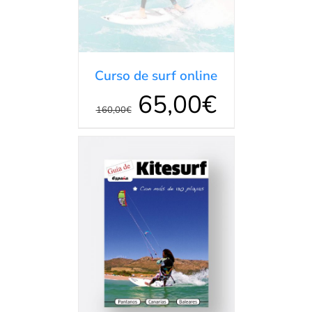
Curso de surf online
65,00
€
160,00
€
AÑADIR AL
CARRITO
/
DETALLES