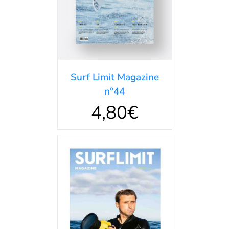
DETALLES
Surf Limit Magazine
nº44
4,80
€
AÑADIR AL
CARRITO
/
DETALLES