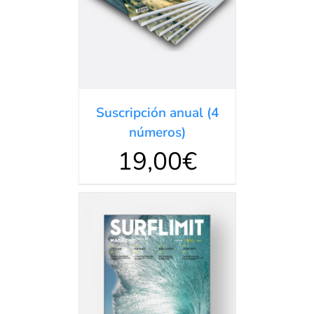
DETALLES
en
5.00
de 5
Suscripción anual (4
números)
19,00
€
AÑADIR AL
CARRITO
/
DETALLES