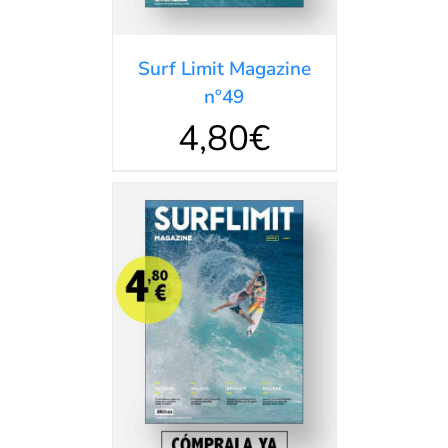
Surf Limit Magazine
nº49
4,80
€
Valorado
AÑADIR AL
en
5.00
de 5
CARRITO
/
DETALLES