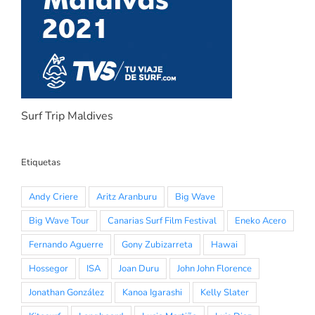
Surf Trip Maldives
Etiquetas
Andy Criere
Aritz Aranburu
Big Wave
Big Wave Tour
Canarias Surf Film Festival
Eneko Acero
Fernando Aguerre
Gony Zubizarreta
Hawai
Hossegor
ISA
Joan Duru
John John Florence
Jonathan González
Kanoa Igarashi
Kelly Slater