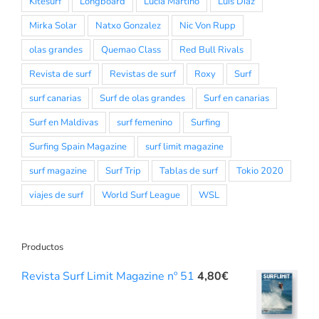
Kitesurf
Longboard
Lucia Martiño
Luis Diaz
Mirka Solar
Natxo Gonzalez
Nic Von Rupp
olas grandes
Quemao Class
Red Bull Rivals
Revista de surf
Revistas de surf
Roxy
Surf
surf canarias
Surf de olas grandes
Surf en canarias
Surf en Maldivas
surf femenino
Surfing
Surfing Spain Magazine
surf limit magazine
surf magazine
Surf Trip
Tablas de surf
Tokio 2020
viajes de surf
World Surf League
WSL
Productos
Revista Surf Limit Magazine nº 51
4,80
€