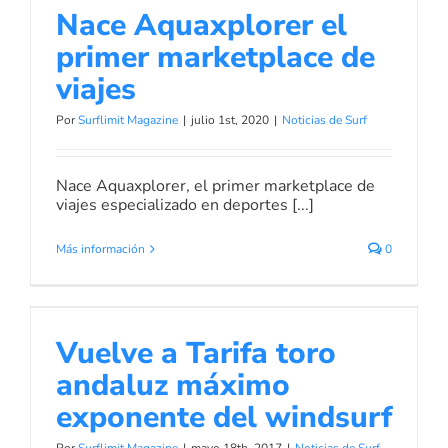
Nace Aquaxplorer el
primer marketplace de
viajes
Por
Surflimit Magazine
|
julio 1st, 2020
|
Noticias de Surf
Nace Aquaxplorer, el primer marketplace de
viajes especializado en deportes [...]
Más información
0
Vuelve a Tarifa toro andaluz
máximo exponente del windsurf
Vuelve a Tarifa toro
Noticias de Surf
andaluz máximo
exponente del windsurf