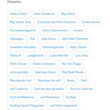
Etiquetas
Andy Criere
Aritz Aranburu
Big Wave
Big Wave Tour
Canarias Surf Film Festival
Eneko Acero
Fernando Aguerre
Gony Zubizarreta
Hawai
Hossegor
ISA
Joan Duru
John John Florence
Jonathan González
Kanoa Igarashi
Kelly Slater
Kitesurf
Longboard
Lucia Martiño
Luis Diaz
Mirka Solar
Natxo Gonzalez
Nic Von Rupp
olas grandes
Quemao Class
Red Bull Rivals
Revista de surf
Revistas de surf
Roxy
Surf
surf canarias
Surf de olas grandes
Surf en canarias
Surf en Maldivas
surf femenino
Surfing
Surfing Spain Magazine
surf limit magazine