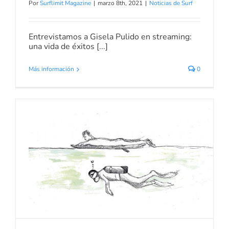
Por
Surflimit Magazine
|
marzo 8th, 2021
|
Noticias de Surf
Entrevistamos a Gisela Pulido en streaming:
una vida de éxitos [...]
Más información
0
Nace Aquaxplorer el primer
marketplace de viajes
Noticias de Surf