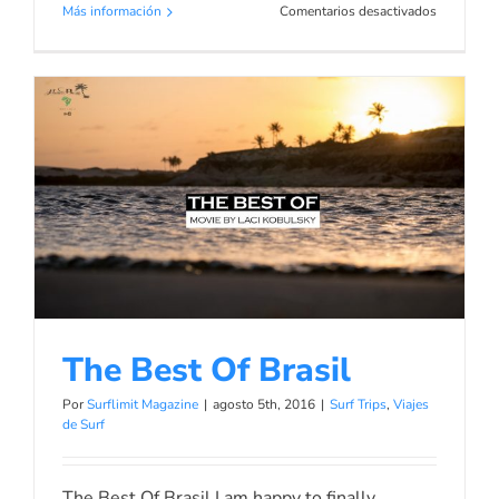
en
Más información
Comentarios desactivados
Campeona
de
España
junior
de
kitesurf
en
la
modalidad
The Best Of Brasil
TT:R
Surf Trips
Viajes de Surf
The Best Of Brasil
Por
Surflimit Magazine
|
agosto 5th, 2016
|
Surf Trips
,
Viajes
de Surf
The Best Of Brasil I am happy to finally