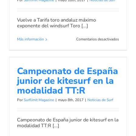
Por
Surflimit Magazine
|
mayo 18th, 2017
|
Noticias de Surf
Vuelve a Tarifa toro andaluz máximo
exponente del windsurf Toro [...]
en
Más información
Comentarios desactivados
Vuelve
a
Tarifa
Campeonato de España junior de
toro
kitesurf en la modalidad TT:R
Campeonato de España
andaluz
máximo
Noticias de Surf
junior de kitesurf en la
exponente
del
modalidad TT:R
windsurf
Por
Surflimit Magazine
|
mayo 8th, 2017
|
Noticias de Surf
Campeonato de España junior de kitesurf en la
modalidad TT:R [...]