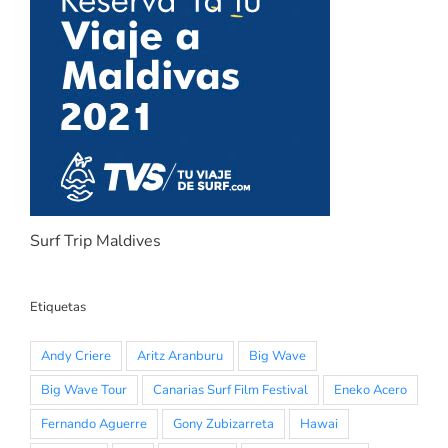
Surf Trip Maldives
Etiquetas
Andy Criere
Aritz Aranburu
Big Wave
Big Wave Tour
Canarias Surf Film Festival
Eneko Acero
Fernando Aguerre
Gony Zubizarreta
Hawai