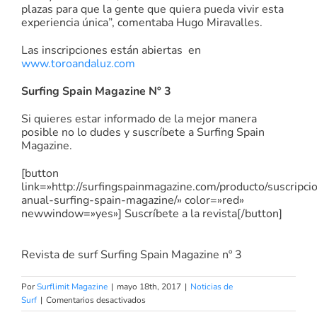
plazas para que la gente que quiera pueda vivir esta
experiencia única”, comentaba Hugo Miravalles.
Las inscripciones están abiertas en
www.toroandaluz.com
Surfing Spain Magazine Nº 3
Si quieres estar informado de la mejor manera
posible no lo dudes y suscríbete a Surfing Spain
Magazine.
[button
link=»http://surfingspainmagazine.com/producto/suscripci
anual-surfing-spain-magazine/» color=»red»
newwindow=»yes»] Suscríbete a la revista[/button]
Revista de surf Surfing Spain Magazine nº 3
Por
Surflimit Magazine
|
mayo 18th, 2017
|
Noticias de
en
Surf
|
Comentarios desactivados
Vuelve