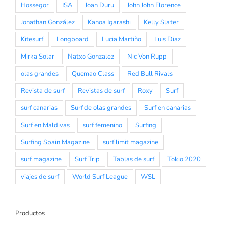
Hossegor
ISA
Joan Duru
John John Florence
Jonathan González
Kanoa Igarashi
Kelly Slater
Kitesurf
Longboard
Lucia Martiño
Luis Diaz
Mirka Solar
Natxo Gonzalez
Nic Von Rupp
olas grandes
Quemao Class
Red Bull Rivals
Revista de surf
Revistas de surf
Roxy
Surf
surf canarias
Surf de olas grandes
Surf en canarias
Surf en Maldivas
surf femenino
Surfing
Surfing Spain Magazine
surf limit magazine
surf magazine
Surf Trip
Tablas de surf
Tokio 2020
viajes de surf
World Surf League
WSL
Productos