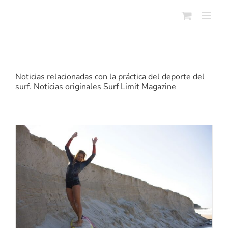
Skip
to
content
Noticias relacionadas con la práctica del deporte del
surf. Noticias originales Surf Limit Magazine
5 MEJORES PELICULAS DE SURF
Noticias de Surf
Noticias Surf
Surf Trips