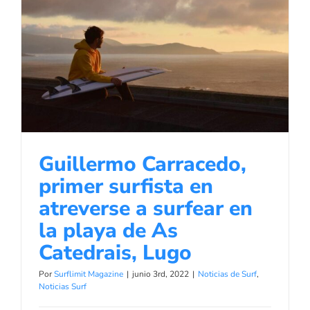
Guillermo Carracedo, primer
surfista en atreverse a surfear en la
playa de As Catedrais, Lugo
Noticias de Surf
Noticias Surf
Guillermo Carracedo,
primer surfista en
atreverse a surfear en
la playa de As
Catedrais, Lugo
Por
Surflimit Magazine
|
junio 3rd, 2022
|
Noticias de Surf
,
Noticias Surf