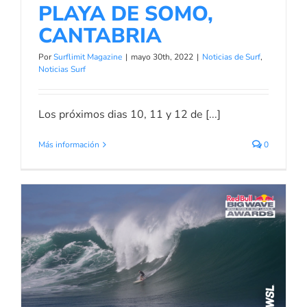
PLAYA DE SOMO,
CANTABRIA
Por
Surflimit Magazine
|
mayo 30th, 2022
|
Noticias de Surf
,
Noticias Surf
Los próximos dias 10, 11 y 12 de [...]
Más información
0
SURFSITAS NOMINADOS PARA EL
PREMIO RED BULL BIG WAVE
2022