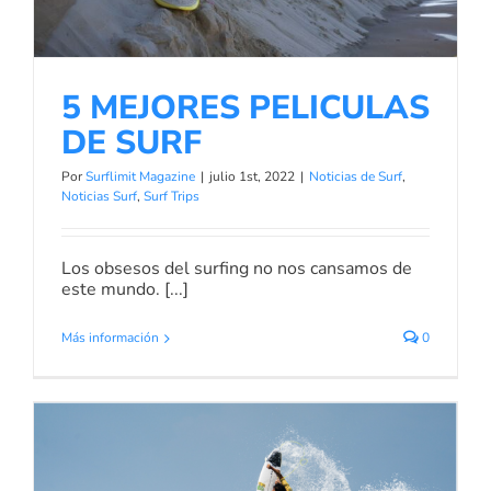
5 MEJORES PELICULAS
DE SURF
Por
Surflimit Magazine
|
julio 1st, 2022
|
Noticias de Surf
,
Noticias Surf
,
Surf Trips
Los obsesos del surfing no nos cansamos de
este mundo. [...]
Más información
0