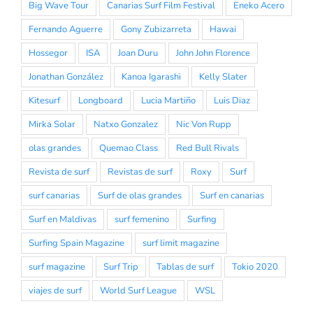
Big Wave Tour
Canarias Surf Film Festival
Eneko Acero
Fernando Aguerre
Gony Zubizarreta
Hawai
Hossegor
ISA
Joan Duru
John John Florence
Jonathan González
Kanoa Igarashi
Kelly Slater
Kitesurf
Longboard
Lucia Martiño
Luis Diaz
Mirka Solar
Natxo Gonzalez
Nic Von Rupp
olas grandes
Quemao Class
Red Bull Rivals
Revista de surf
Revistas de surf
Roxy
Surf
surf canarias
Surf de olas grandes
Surf en canarias
Surf en Maldivas
surf femenino
Surfing
Surfing Spain Magazine
surf limit magazine
surf magazine
Surf Trip
Tablas de surf
Tokio 2020
viajes de surf
World Surf League
WSL