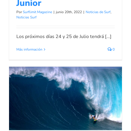
Junior
Por
Surflimit Magazine
|
junio 20th, 2022
|
Noticias de Surf
,
Noticias Surf
Los próximos días 24 y 25 de Julio tendrá [...]
Más información
0
La Ola Gigante Hawaiana «JAWS»
Noticias de Surf
Noticias Surf