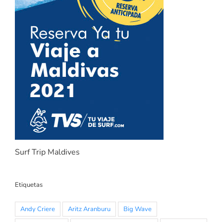
Surf Trip Maldives
Etiquetas
Andy Criere
Aritz Aranburu
Big Wave