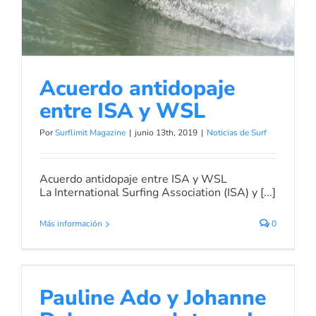
Noticias de Surf
Acuerdo antidopaje
entre ISA y WSL
Por
Surflimit Magazine
|
junio 13th, 2019
|
Noticias de Surf
Acuerdo antidopaje entre ISA y WSL
La International Surfing Association (ISA) y [...]
Más información
0
Pauline Ado y Johanne Delay oro y
plata en Isa World Surfing Games
Pauline Ado y Johanne
Noticias de Surf