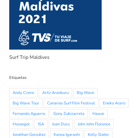
Surf Trip Maldives
Etiquetas
Andy Criere
Aritz Aranburu
Big Wave
Big Wave Tour
Canarias Surf Film Festival
Eneko Acero
Fernando Aguerre
Gony Zubizarreta
Hawai
Hossegor
ISA
Joan Duru
John John Florence
Jonathan González
Kanoa Igarashi
Kelly Slater