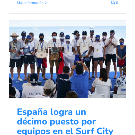
Más información
0
España logra un décimo puesto por
equipos en el Surf City El Salvador
de los ISA World Surfing Games
Sin categoría
España logra un
décimo puesto por
equipos en el Surf City