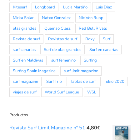
Kitesurf
Longboard
Lucia Martiño
Luis Diaz
Mirka Solar
Natxo Gonzalez
Nic Von Rupp
olas grandes
Quemao Class
Red Bull Rivals
Revista de surf
Revistas de surf
Roxy
Surf
surf canarias
Surf de olas grandes
Surf en canarias
Surf en Maldivas
surf femenino
Surfing
Surfing Spain Magazine
surf limit magazine
surf magazine
Surf Trip
Tablas de surf
Tokio 2020
viajes de surf
World Surf League
WSL
Productos
Revista Surf Limit Magazine nº 51
4,80
€