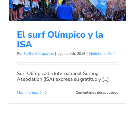
El surf Olímpico y la
ISA
Por
Surflimit Magazine
|
agosto 4th, 2016
|
Noticias de Surf
Surf Olímpico La International Surfing
Association (ISA) expresa su gratitud y [...]
en
Más información
Comentarios desactivados
El
surf
Olímpico
y
la
ISA