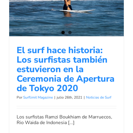
también estuvieron en la Ceremonia
de Apertura de Tokyo 2020
Noticias de Surf
El surf hace historia:
Los surfistas también
estuvieron en la
Ceremonia de Apertura
de Tokyo 2020
Por
Surflimit Magazine
|
julio 26th, 2021
|
Noticias de Surf
Los surfistas Ramzi Boukhiam de Marruecos,
Rio Waida de Indonesia [...]