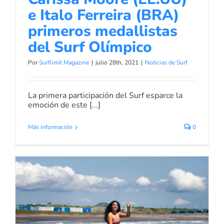
e Italo Ferreira (BRA)
primeros medallistas
del Surf Olímpico
Por
Surflimit Magazine
|
julio 28th, 2021
|
Noticias de Surf
La primera participación del Surf esparce la
emoción de este [...]
Más información
0
El surf hace historia: Los surfistas