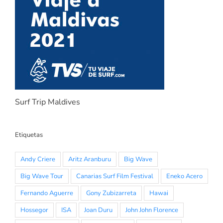
Surf Trip Maldives
Etiquetas
Andy Criere
Aritz Aranburu
Big Wave
Big Wave Tour
Canarias Surf Film Festival
Eneko Acero
Fernando Aguerre
Gony Zubizarreta
Hawai
Hossegor
ISA
Joan Duru
John John Florence