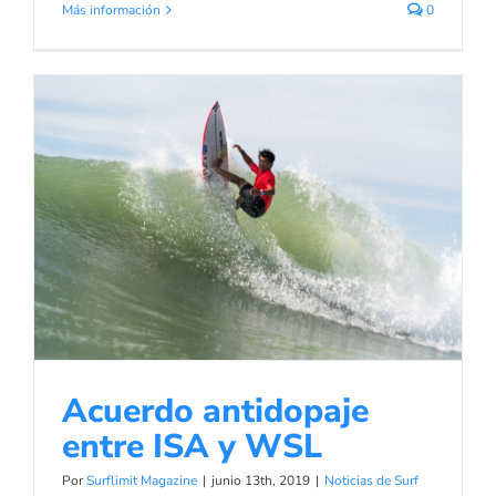
Más información
0
Acuerdo antidopaje entre ISA y
WSL
Noticias de Surf
Acuerdo antidopaje
entre ISA y WSL
Por
Surflimit Magazine
|
junio 13th, 2019
|
Noticias de Surf