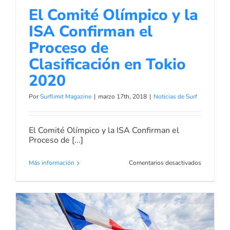
El Comité Olímpico y la
ISA Confirman el
Proceso de
Clasificación en Tokio
2020
Por
Surflimit Magazine
|
marzo 17th, 2018
|
Noticias de Surf
El Comité Olímpico y la ISA Confirman el
Proceso de [...]
en
Más información
Comentarios desactivados
El
Comité
Olímpico
y
la
ISA