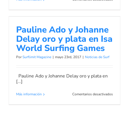
ISA
World
Surfing
Pauline Ado y Johanne Delay oro y
Games
plata en Isa World Surfing Games
Pauline Ado y Johanne
Francia
mantiene
Noticias de Surf
Delay oro y plata en Isa
su
liderato
World Surfing Games
Por
Surflimit Magazine
|
mayo 23rd, 2017
|
Noticias de Surf
Pauline Ado y Johanne Delay oro y plata en
[...]
en
Más información
Comentarios desactivados
Pauline
Ado
y
Johanne
Delay
oro