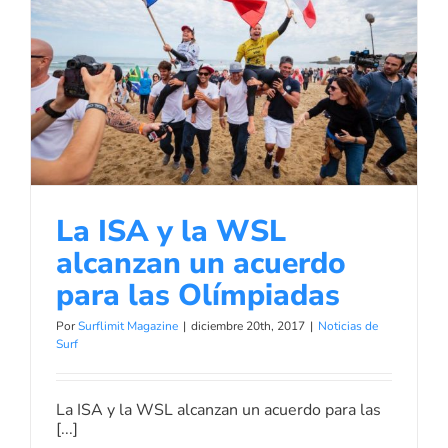
Confirman
el
Proceso
de
La ISA y la WSL alcanzan un
Clasificac
acuerdo para las Olímpiadas
en
Tokio
Noticias de Surf
2020
La ISA y la WSL
alcanzan un acuerdo
para las Olímpiadas
Por
Surflimit Magazine
|
diciembre 20th, 2017
|
Noticias de
Surf
La ISA y la WSL alcanzan un acuerdo para las
[...]