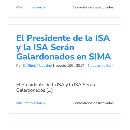
en
Más información
Comentarios desactivados
La
ISA
y
El Presidente de la ISA y la ISA
la
Serán Galardonados en SIMA
El Presidente de la ISA
WSL
alcanzan
Noticias de Surf
y la ISA Serán
un
acuerdo
Galardonados en SIMA
para
las
Por
Surflimit Magazine
|
agosto 10th, 2017
|
Noticias de Surf
Olímpiada
El Presidente de la ISA y la ISA Serán
Galardonados [...]
en
Más información
Comentarios desactivados
El
Presidente
de
El Surf Adaptado da un paso más
la