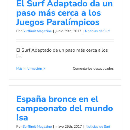
cerca a los Juegos Paralímpicos
El Surf Adaptado da un
ISA
y
Noticias de Surf
paso más cerca a los
la
ISA
Juegos Paralímpicos
Serán
Galardona
Por
Surflimit Magazine
|
junio 29th, 2017
|
Noticias de Surf
en
SIMA
El Surf Adaptado da un paso más cerca a los
[...]
en
Más información
Comentarios desactivados
El
Surf
Adaptado
España bronce en el campeonato
da
del mundo Isa
España bronce en el
un
paso
Noticias de Surf
campeonato del mundo
más
cerca
Isa
a
los
Por
Surflimit Magazine
|
mayo 29th, 2017
|
Noticias de Surf
Juegos