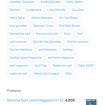
Jonathan González
Kanoa Igarashi
Kelly Slater
Kitesurf
Longboard
Lucia Martiño
Luis Diaz
Mirka Solar
Natxo Gonzalez
Nic Von Rupp
olas grandes
Quemao Class
Red Bull Rivals
Revista de surf
Revistas de surf
Roxy
Surf
surf canarias
Surf de olas grandes
Surf en canarias
Surf en Maldivas
surf femenino
Surfing
Surfing Spain Magazine
surf limit magazine
surf magazine
Surf Trip
Tablas de surf
Tokio 2020
viajes de surf
World Surf League
WSL
Productos
Revista Surf Limit Magazine nº 51
4,80
€