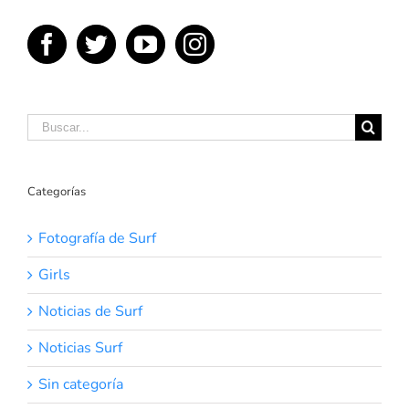
y
plata
en
Isa
World
Surfing
Games
Buscar:
Categorías
Fotografía de Surf
Girls
Noticias de Surf
Noticias Surf
Sin categoría