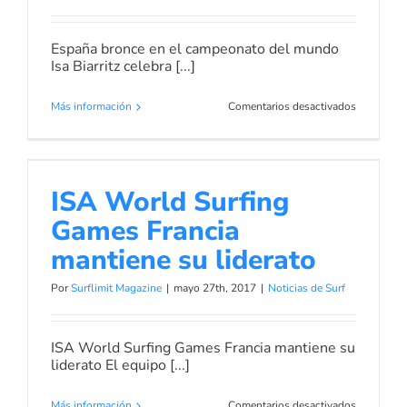
Paralímpi
España bronce en el campeonato del mundo
Isa Biarritz celebra [...]
en
Más información
Comentarios desactivados
España
bronce
en
ISA World Surfing Games Francia
el
mantiene su liderato
ISA World Surfing
campeona
del
Noticias de Surf
Games Francia
mundo
Isa
mantiene su liderato
Por
Surflimit Magazine
|
mayo 27th, 2017
|
Noticias de Surf
ISA World Surfing Games Francia mantiene su
liderato El equipo [...]
en
Más información
Comentarios desactivados