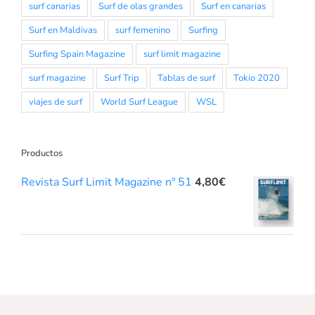
surf canarias
Surf de olas grandes
Surf en canarias
Surf en Maldivas
surf femenino
Surfing
Surfing Spain Magazine
surf limit magazine
surf magazine
Surf Trip
Tablas de surf
Tokio 2020
viajes de surf
World Surf League
WSL
Productos
Revista Surf Limit Magazine nº 51
4,80
€