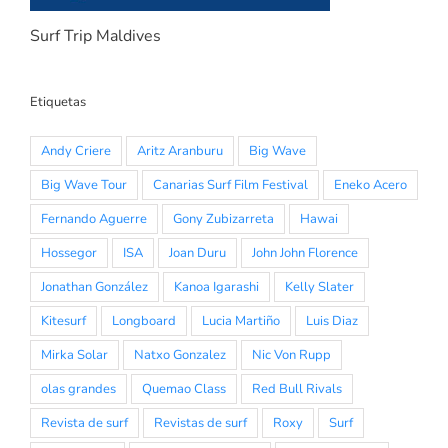
Surf Trip Maldives
Etiquetas
Andy Criere
Aritz Aranburu
Big Wave
Big Wave Tour
Canarias Surf Film Festival
Eneko Acero
Fernando Aguerre
Gony Zubizarreta
Hawai
Hossegor
ISA
Joan Duru
John John Florence
Jonathan González
Kanoa Igarashi
Kelly Slater
Kitesurf
Longboard
Lucia Martiño
Luis Diaz
Mirka Solar
Natxo Gonzalez
Nic Von Rupp
olas grandes
Quemao Class
Red Bull Rivals
Revista de surf
Revistas de surf
Roxy
Surf