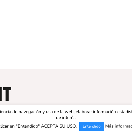
eriencia de navegación y uso de la web, elaborar información estadís
de interés.
clicar en "Entendido" ACEPTA SU USO.
Más informa
Entendido
 ESPAÑA | Todos los derechos reservados |
Aviso legal
|
Política de 