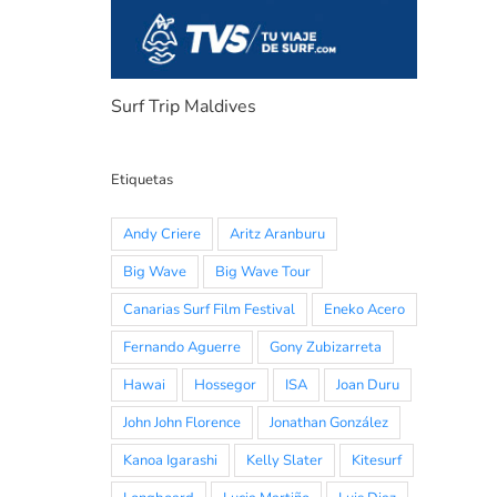
Surf Trip Maldives
Etiquetas
Andy Criere
Aritz Aranburu
Big Wave
Big Wave Tour
Canarias Surf Film Festival
Eneko Acero
Fernando Aguerre
Gony Zubizarreta
Hawai
Hossegor
ISA
Joan Duru
John John Florence
Jonathan González
Kanoa Igarashi
Kelly Slater
Kitesurf