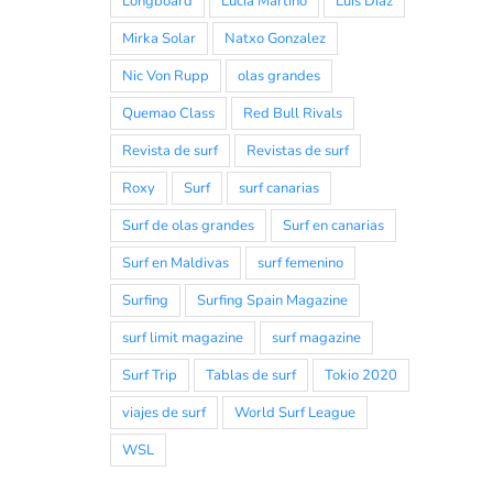
Longboard
Lucia Martiño
Luis Diaz
Mirka Solar
Natxo Gonzalez
Nic Von Rupp
olas grandes
Quemao Class
Red Bull Rivals
Revista de surf
Revistas de surf
Roxy
Surf
surf canarias
Surf de olas grandes
Surf en canarias
Surf en Maldivas
surf femenino
Surfing
Surfing Spain Magazine
surf limit magazine
surf magazine
Surf Trip
Tablas de surf
Tokio 2020
viajes de surf
World Surf League
WSL