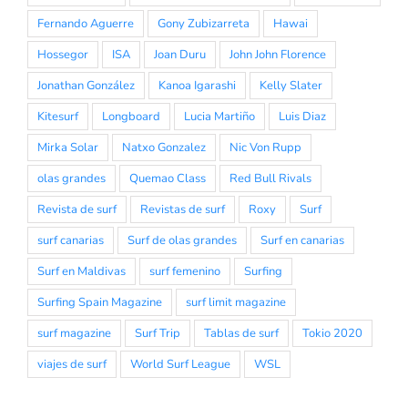
Fernando Aguerre
Gony Zubizarreta
Hawai
Hossegor
ISA
Joan Duru
John John Florence
Jonathan González
Kanoa Igarashi
Kelly Slater
Kitesurf
Longboard
Lucia Martiño
Luis Diaz
Mirka Solar
Natxo Gonzalez
Nic Von Rupp
olas grandes
Quemao Class
Red Bull Rivals
Revista de surf
Revistas de surf
Roxy
Surf
surf canarias
Surf de olas grandes
Surf en canarias
Surf en Maldivas
surf femenino
Surfing
Surfing Spain Magazine
surf limit magazine
surf magazine
Surf Trip
Tablas de surf
Tokio 2020
viajes de surf
World Surf League
WSL