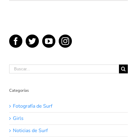
minutos
en
Skeleton
Bay
el
8
de
junio
del
2017
Buscar:
Categorías
Fotografía de Surf
Girls
Noticias de Surf