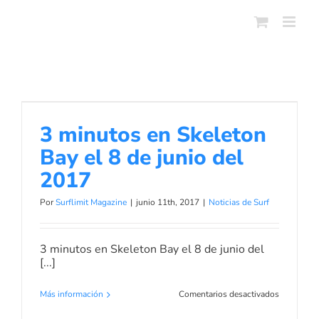
Skip
to
content
3 minutos en Skeleton Bay el 8 de
junio del 2017
3 minutos en Skeleton
Noticias de Surf
Bay el 8 de junio del
2017
Por
Surflimit Magazine
|
junio 11th, 2017
|
Noticias de Surf
3 minutos en Skeleton Bay el 8 de junio del
[...]
en
Más información
Comentarios desactivados
3