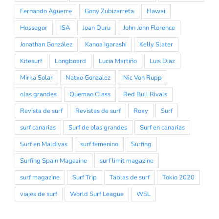
Fernando Aguerre
Gony Zubizarreta
Hawai
Hossegor
ISA
Joan Duru
John John Florence
Jonathan González
Kanoa Igarashi
Kelly Slater
Kitesurf
Longboard
Lucia Martiño
Luis Diaz
Mirka Solar
Natxo Gonzalez
Nic Von Rupp
olas grandes
Quemao Class
Red Bull Rivals
Revista de surf
Revistas de surf
Roxy
Surf
surf canarias
Surf de olas grandes
Surf en canarias
Surf en Maldivas
surf femenino
Surfing
Surfing Spain Magazine
surf limit magazine
surf magazine
Surf Trip
Tablas de surf
Tokio 2020
viajes de surf
World Surf League
WSL