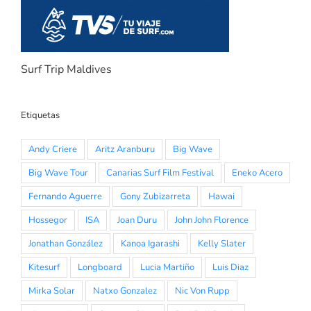
Surf Trip Maldives
Etiquetas
Andy Criere
Aritz Aranburu
Big Wave
Big Wave Tour
Canarias Surf Film Festival
Eneko Acero
Fernando Aguerre
Gony Zubizarreta
Hawai
Hossegor
ISA
Joan Duru
John John Florence
Jonathan González
Kanoa Igarashi
Kelly Slater
Kitesurf
Longboard
Lucia Martiño
Luis Diaz
Mirka Solar
Natxo Gonzalez
Nic Von Rupp