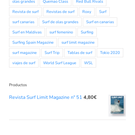
olas grandes
Quemao Class
Red Bull Rivals
Revista de surf
Revistas de surf
Roxy
Surf
surf canarias
Surf de olas grandes
Surf en canarias
Surf en Maldivas
surf femenino
Surfing
Surfing Spain Magazine
surf limit magazine
surf magazine
Surf Trip
Tablas de surf
Tokio 2020
viajes de surf
World Surf League
WSL
Productos
Revista Surf Limit Magazine nº 51
4,80
€