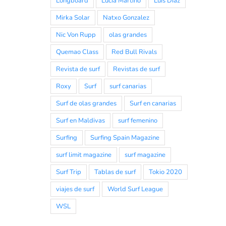
Longboard
Lucia Martiño
Luis Diaz
Mirka Solar
Natxo Gonzalez
Nic Von Rupp
olas grandes
Quemao Class
Red Bull Rivals
Revista de surf
Revistas de surf
Roxy
Surf
surf canarias
Surf de olas grandes
Surf en canarias
Surf en Maldivas
surf femenino
Surfing
Surfing Spain Magazine
surf limit magazine
surf magazine
Surf Trip
Tablas de surf
Tokio 2020
viajes de surf
World Surf League
WSL