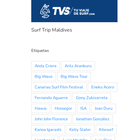
Surf Trip Maldives
Etiquetas
Andy Criere
Aritz Aranburu
Big Wave
Big Wave Tour
Canarias Surf Film Festival
Eneko Acero
Fernando Aguerre
Gony Zubizarreta
Hawai
Hossegor
ISA
Joan Duru
John John Florence
Jonathan González
Kanoa Igarashi
Kelly Slater
Kitesurf