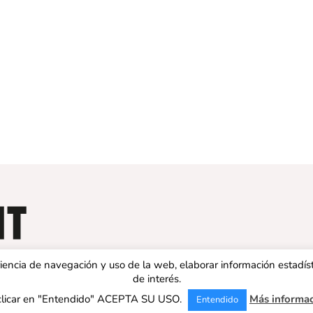
eriencia de navegación y uso de la web, elaborar información estadís
de interés.
clicar en "Entendido" ACEPTA SU USO.
Más informa
Entendido
 ESPAÑA | Todos los derechos reservados |
Aviso legal
|
Política de 