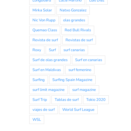
Longboard
Lucia Martiño
Luis Diaz
Mirka Solar
Natxo Gonzalez
Nic Von Rupp
olas grandes
Quemao Class
Red Bull Rivals
Revista de surf
Revistas de surf
Roxy
Surf
surf canarias
Surf de olas grandes
Surf en canarias
Surf en Maldivas
surf femenino
Surfing
Surfing Spain Magazine
surf limit magazine
surf magazine
Surf Trip
Tablas de surf
Tokio 2020
viajes de surf
World Surf League
WSL