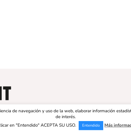
eriencia de navegación y uso de la web, elaborar información estadís
de interés.
clicar en "Entendido" ACEPTA SU USO.
Más informa
Entendido
 ESPAÑA | Todos los derechos reservados |
Aviso legal
|
Política de 