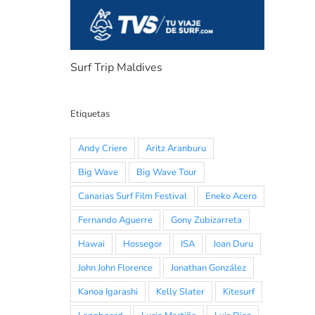
Surf Trip Maldives
Etiquetas
Andy Criere
Aritz Aranburu
Big Wave
Big Wave Tour
Canarias Surf Film Festival
Eneko Acero
Fernando Aguerre
Gony Zubizarreta
Hawai
Hossegor
ISA
Joan Duru
John John Florence
Jonathan González
Kanoa Igarashi
Kelly Slater
Kitesurf