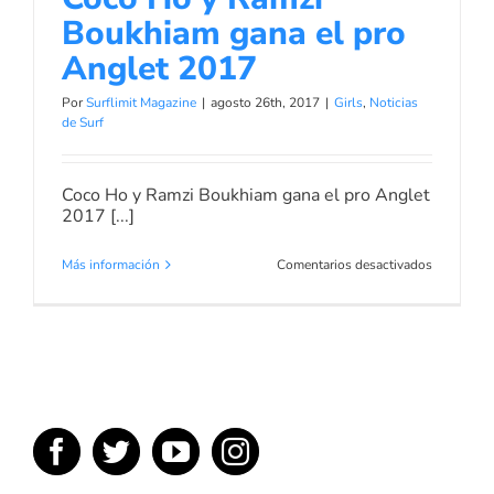
Boukhiam gana el pro
Anglet 2017
Por
Surflimit Magazine
|
agosto 26th, 2017
|
Girls
,
Noticias
de Surf
Coco Ho y Ramzi Boukhiam gana el pro Anglet
2017 [...]
en
Más información
Comentarios desactivados
Coco
Ho
y
Ramzi
Boukhiam
gana
el
pro
Anglet
2017