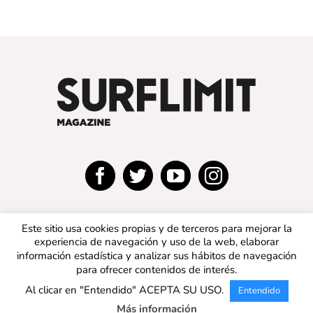
Este sitio usa cookies propias y de terceros para mejorar la
experiencia de navegación y uso de la web, elaborar
información estadística y analizar sus hábitos de navegación
para ofrecer contenidos de interés.
© 2019 SURFLIMIT MAGAZINE ESPAÑA | Todos los
Al clicar en "Entendido" ACEPTA SU USO.
Entendido
derechos reservados |
Aviso legal
|
Política de privacidad
|
Política de cookies
Más información