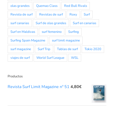
olas grandes
Quemao Class
Red Bull Rivals
Revista de surf
Revistas de surf
Roxy
Surf
surf canarias
Surf de olas grandes
Surf en canarias
Surf en Maldivas
surf femenino
Surfing
Surfing Spain Magazine
surf limit magazine
surf magazine
Surf Trip
Tablas de surf
Tokio 2020
viajes de surf
World Surf League
WSL
Productos
Revista Surf Limit Magazine nº 51
4,80
€