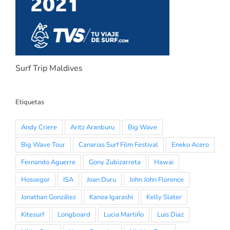
Surf Trip Maldives
Etiquetas
Andy Criere
Aritz Aranburu
Big Wave
Big Wave Tour
Canarias Surf Film Festival
Eneko Acero
Fernando Aguerre
Gony Zubizarreta
Hawai
Hossegor
ISA
Joan Duru
John John Florence
Jonathan González
Kanoa Igarashi
Kelly Slater
Kitesurf
Longboard
Lucia Martiño
Luis Diaz