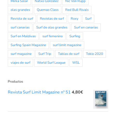
Mirka Solar
Natxo Gonzalez
Nic Von Rupp
olas grandes
Quemao Class
Red Bull Rivals
Revista de surf
Revistas de surf
Roxy
Surf
surf canarias
Surf de olas grandes
Surf en canarias
Surf en Maldivas
surf femenino
Surfing
Surfing Spain Magazine
surf limit magazine
surf magazine
Surf Trip
Tablas de surf
Tokio 2020
viajes de surf
World Surf League
WSL
Productos
Revista Surf Limit Magazine nº 51
4,80
€