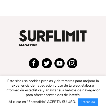
Este sitio usa cookies propias y de terceros para mejorar la
experiencia de navegación y uso de la web, elaborar
información estadística y analizar sus hábitos de navegación
para ofrecer contenidos de interés.
© 2019 SURFLIMIT MAGAZINE ESPAÑA | Todos los
Al clicar en "Entendido" ACEPTA SU USO.
Entendido
derechos reservados |
Aviso legal
|
Política de privacidad
|