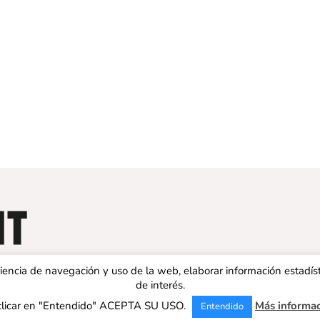
eriencia de navegación y uso de la web, elaborar información estadís
de interés.
clicar en "Entendido" ACEPTA SU USO.
Más informa
Entendido
 ESPAÑA | Todos los derechos reservados |
Aviso legal
|
Política de 