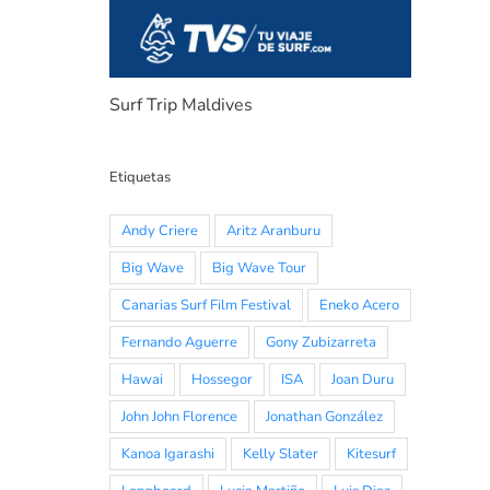
Surf Trip Maldives
Etiquetas
Andy Criere
Aritz Aranburu
Big Wave
Big Wave Tour
Canarias Surf Film Festival
Eneko Acero
Fernando Aguerre
Gony Zubizarreta
Hawai
Hossegor
ISA
Joan Duru
John John Florence
Jonathan González
Kanoa Igarashi
Kelly Slater
Kitesurf