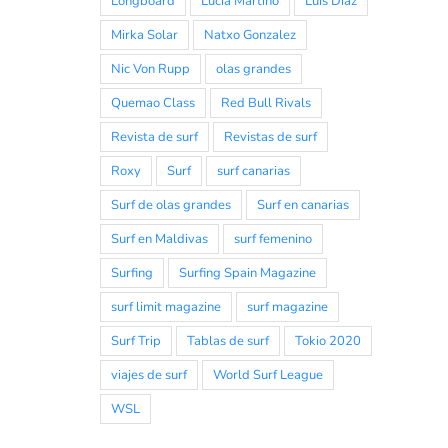
Longboard
Lucia Martiño
Luis Diaz
Mirka Solar
Natxo Gonzalez
Nic Von Rupp
olas grandes
Quemao Class
Red Bull Rivals
Revista de surf
Revistas de surf
Roxy
Surf
surf canarias
Surf de olas grandes
Surf en canarias
Surf en Maldivas
surf femenino
Surfing
Surfing Spain Magazine
surf limit magazine
surf magazine
Surf Trip
Tablas de surf
Tokio 2020
viajes de surf
World Surf League
WSL