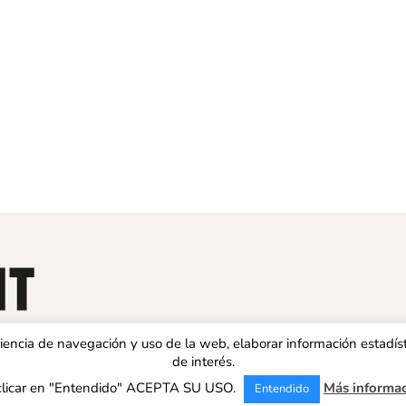
eriencia de navegación y uso de la web, elaborar información estadís
de interés.
clicar en "Entendido" ACEPTA SU USO.
Más informa
Entendido
 ESPAÑA | Todos los derechos reservados |
Aviso legal
|
Política de 