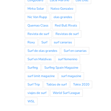
Longboard
Lucia Martiño
Luis Diaz
Mirka Solar
Natxo Gonzalez
Nic Von Rupp
olas grandes
Quemao Class
Red Bull Rivals
Revista de surf
Revistas de surf
Roxy
Surf
surf canarias
Surf de olas grandes
Surf en canarias
Surf en Maldivas
surf femenino
Surfing
Surfing Spain Magazine
surf limit magazine
surf magazine
Surf Trip
Tablas de surf
Tokio 2020
viajes de surf
World Surf League
WSL