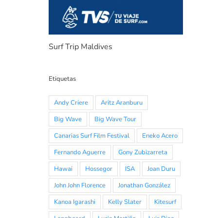
Surf Trip Maldives
Etiquetas
Andy Criere
Aritz Aranburu
Big Wave
Big Wave Tour
Canarias Surf Film Festival
Eneko Acero
Fernando Aguerre
Gony Zubizarreta
Hawai
Hossegor
ISA
Joan Duru
John John Florence
Jonathan González
Kanoa Igarashi
Kelly Slater
Kitesurf