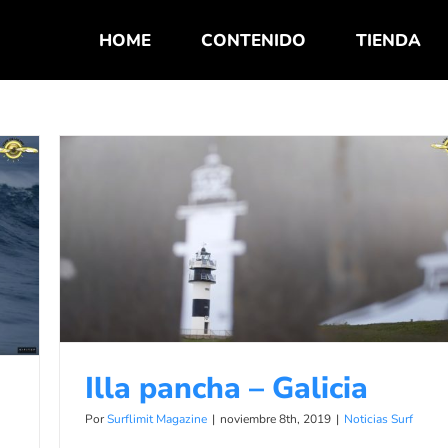
HOME
CONTENIDO
TIENDA
Illa pancha – Galicia
Noticias Surf
Illa pancha – Galicia
Por
Surflimit Magazine
|
noviembre 8th, 2019
|
Noticias Surf