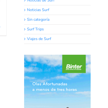
Noticias de Surf
Noticias Surf
Sin categoría
0
Surf Trips
Viajes de Surf