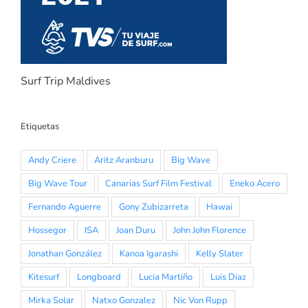
Surf Trip Maldives
Etiquetas
Andy Criere
Aritz Aranburu
Big Wave
Big Wave Tour
Canarias Surf Film Festival
Eneko Acero
Fernando Aguerre
Gony Zubizarreta
Hawai
Hossegor
ISA
Joan Duru
John John Florence
Jonathan González
Kanoa Igarashi
Kelly Slater
Kitesurf
Longboard
Lucia Martiño
Luis Diaz
Mirka Solar
Natxo Gonzalez
Nic Von Rupp