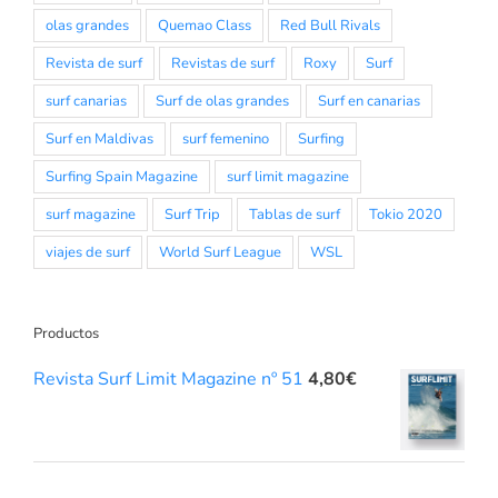
olas grandes
Quemao Class
Red Bull Rivals
Revista de surf
Revistas de surf
Roxy
Surf
surf canarias
Surf de olas grandes
Surf en canarias
Surf en Maldivas
surf femenino
Surfing
Surfing Spain Magazine
surf limit magazine
surf magazine
Surf Trip
Tablas de surf
Tokio 2020
viajes de surf
World Surf League
WSL
Productos
Revista Surf Limit Magazine nº 51
4,80
€