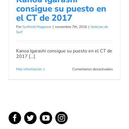
consigue su puesto en
el CT de 2017
Por
Surflimit Magazine
|
noviembre 7th, 2016
|
Noticias de
Surf
Kanoa Igarashi consigue su puesto en el CT de
2017 [...]
en
Más información
Comentarios desactivados
Kanoa
Igarashi
consigue
su
puesto
en
el
CT
de
2017