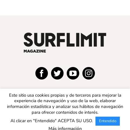
Este sitio usa cookies propias y de terceros para mejorar la
experiencia de navegación y uso de la web, elaborar
información estadística y analizar sus hábitos de navegación
para ofrecer contenidos de interés.
© 2019 SURFLIMIT MAGAZINE ESPAÑA | Todos los
Al clicar en "Entendido" ACEPTA SU USO.
Entendido
derechos reservados |
Aviso legal
|
Política de privacidad
|
Política de cookies
Más información