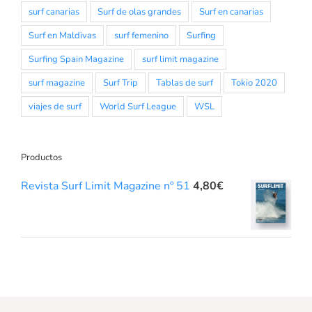
surf canarias
Surf de olas grandes
Surf en canarias
Surf en Maldivas
surf femenino
Surfing
Surfing Spain Magazine
surf limit magazine
surf magazine
Surf Trip
Tablas de surf
Tokio 2020
viajes de surf
World Surf League
WSL
Productos
Revista Surf Limit Magazine nº 51
4,80
€