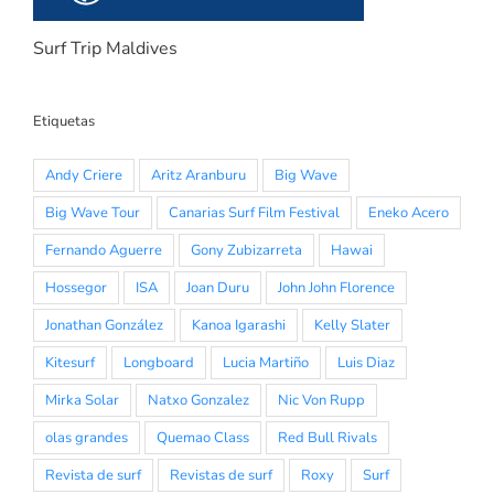
Surf Trip Maldives
Etiquetas
Andy Criere
Aritz Aranburu
Big Wave
Big Wave Tour
Canarias Surf Film Festival
Eneko Acero
Fernando Aguerre
Gony Zubizarreta
Hawai
Hossegor
ISA
Joan Duru
John John Florence
Jonathan González
Kanoa Igarashi
Kelly Slater
Kitesurf
Longboard
Lucia Martiño
Luis Diaz
Mirka Solar
Natxo Gonzalez
Nic Von Rupp
olas grandes
Quemao Class
Red Bull Rivals
Revista de surf
Revistas de surf
Roxy
Surf