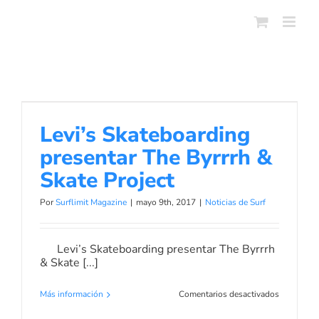
Skip
to
content
Levi’s Skateboarding presentar The
Byrrrh & Skate Project
Levi’s Skateboarding
Noticias de Surf
presentar The Byrrrh &
Skate Project
Por
Surflimit Magazine
|
mayo 9th, 2017
|
Noticias de Surf
Levi’s Skateboarding presentar The Byrrrh
& Skate [...]
en
Más información
Comentarios desactivados
Levi’s