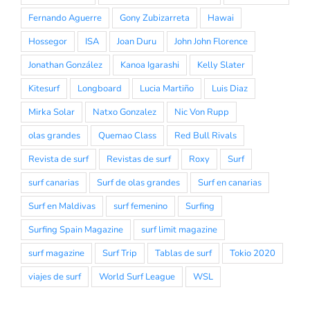
Fernando Aguerre
Gony Zubizarreta
Hawai
Hossegor
ISA
Joan Duru
John John Florence
Jonathan González
Kanoa Igarashi
Kelly Slater
Kitesurf
Longboard
Lucia Martiño
Luis Diaz
Mirka Solar
Natxo Gonzalez
Nic Von Rupp
olas grandes
Quemao Class
Red Bull Rivals
Revista de surf
Revistas de surf
Roxy
Surf
surf canarias
Surf de olas grandes
Surf en canarias
Surf en Maldivas
surf femenino
Surfing
Surfing Spain Magazine
surf limit magazine
surf magazine
Surf Trip
Tablas de surf
Tokio 2020
viajes de surf
World Surf League
WSL