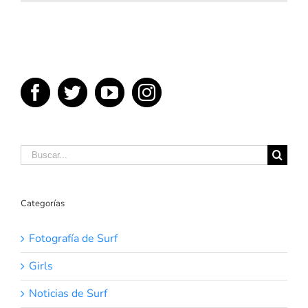
Skateboar
presentar
The
Byrrrh
&
Skate
Project
Buscar:
Categorías
Fotografía de Surf
Girls
Noticias de Surf