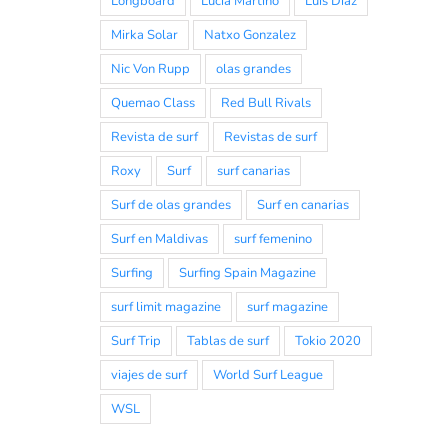
Longboard
Lucia Martiño
Luis Diaz
Mirka Solar
Natxo Gonzalez
Nic Von Rupp
olas grandes
Quemao Class
Red Bull Rivals
Revista de surf
Revistas de surf
Roxy
Surf
surf canarias
Surf de olas grandes
Surf en canarias
Surf en Maldivas
surf femenino
Surfing
Surfing Spain Magazine
surf limit magazine
surf magazine
Surf Trip
Tablas de surf
Tokio 2020
viajes de surf
World Surf League
WSL