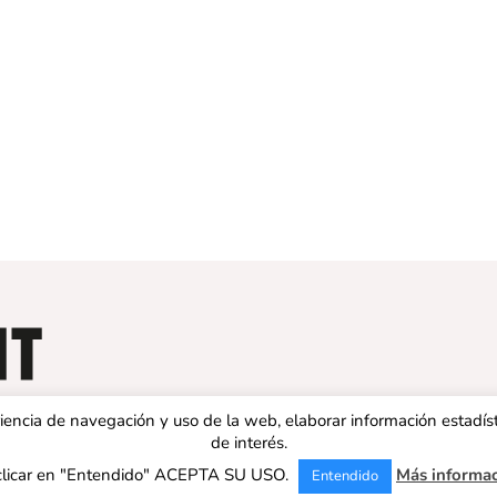
eriencia de navegación y uso de la web, elaborar información estadís
de interés.
clicar en "Entendido" ACEPTA SU USO.
Más informa
Entendido
 ESPAÑA | Todos los derechos reservados |
Aviso legal
|
Política de 