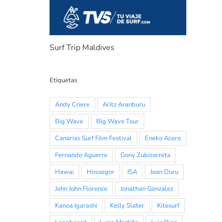
Surf Trip Maldives
Etiquetas
Andy Criere
Aritz Aranburu
Big Wave
Big Wave Tour
Canarias Surf Film Festival
Eneko Acero
Fernando Aguerre
Gony Zubizarreta
Hawai
Hossegor
ISA
Joan Duru
John John Florence
Jonathan González
Kanoa Igarashi
Kelly Slater
Kitesurf