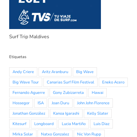
Surf Trip Maldives
Etiquetas
Andy Criere
Aritz Aranburu
Big Wave
Big Wave Tour
Canarias Surf Film Festival
Eneko Acero
Fernando Aguerre
Gony Zubizarreta
Hawai
Hossegor
ISA
Joan Duru
John John Florence
Jonathan González
Kanoa Igarashi
Kelly Slater
Kitesurf
Longboard
Lucia Martiño
Luis Diaz
Mirka Solar
Natxo Gonzalez
Nic Von Rupp