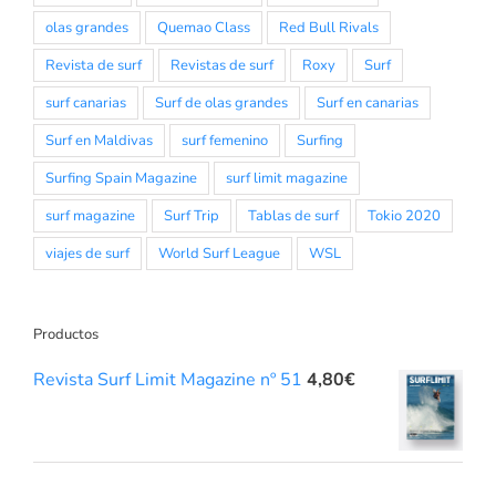
olas grandes
Quemao Class
Red Bull Rivals
Revista de surf
Revistas de surf
Roxy
Surf
surf canarias
Surf de olas grandes
Surf en canarias
Surf en Maldivas
surf femenino
Surfing
Surfing Spain Magazine
surf limit magazine
surf magazine
Surf Trip
Tablas de surf
Tokio 2020
viajes de surf
World Surf League
WSL
Productos
Revista Surf Limit Magazine nº 51
4,80
€