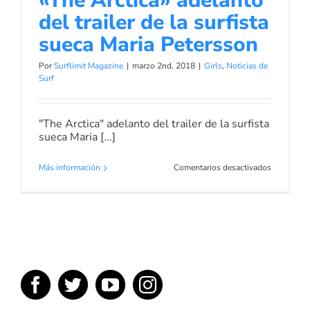
«The Arctica» adelanto
del trailer de la surfista
sueca Maria Petersson
Por
Surflimit Magazine
|
marzo 2nd, 2018
|
Girls
,
Noticias de
Surf
"The Arctica" adelanto del trailer de la surfista
sueca Maria [...]
en
Más información
Comentarios desactivados
«The
Arctica»
adelanto
del
trailer
de
la
surfista
sueca
Maria