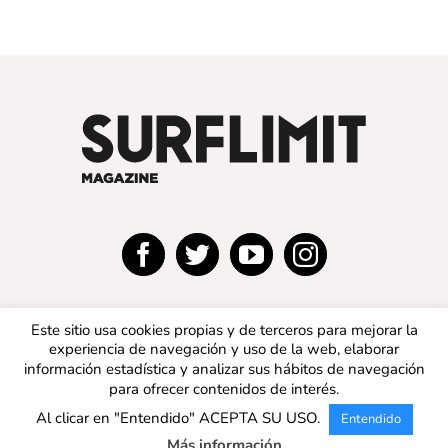
Este sitio usa cookies propias y de terceros para mejorar la
experiencia de navegación y uso de la web, elaborar
información estadística y analizar sus hábitos de navegación
para ofrecer contenidos de interés.
© 2019 SURFLIMIT MAGAZINE ESPAÑA | Todos los
Al clicar en "Entendido" ACEPTA SU USO.
Entendido
derechos reservados |
Aviso legal
|
Política de privacidad
|
Política de cookies
Más información