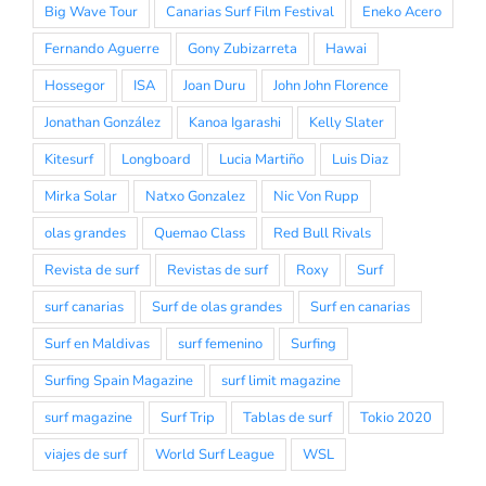
Big Wave Tour
Canarias Surf Film Festival
Eneko Acero
Fernando Aguerre
Gony Zubizarreta
Hawai
Hossegor
ISA
Joan Duru
John John Florence
Jonathan González
Kanoa Igarashi
Kelly Slater
Kitesurf
Longboard
Lucia Martiño
Luis Diaz
Mirka Solar
Natxo Gonzalez
Nic Von Rupp
olas grandes
Quemao Class
Red Bull Rivals
Revista de surf
Revistas de surf
Roxy
Surf
surf canarias
Surf de olas grandes
Surf en canarias
Surf en Maldivas
surf femenino
Surfing
Surfing Spain Magazine
surf limit magazine
surf magazine
Surf Trip
Tablas de surf
Tokio 2020
viajes de surf
World Surf League
WSL