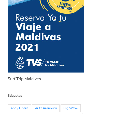
Surf Trip Maldives
Etiquetas
Andy Criere
Aritz Aranburu
Big Wave