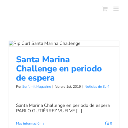
Skip
to
content
Santa Marina Challenge en periodo
de espera
Santa Marina
Noticias de Surf
Challenge en periodo
de espera
Por
Surflimit Magazine
|
febrero 1st, 2019
|
Noticias de Surf
Santa Marina Challenge en periodo de espera
PABLO GUTIÉRREZ VUELVE [...]
Más información
0