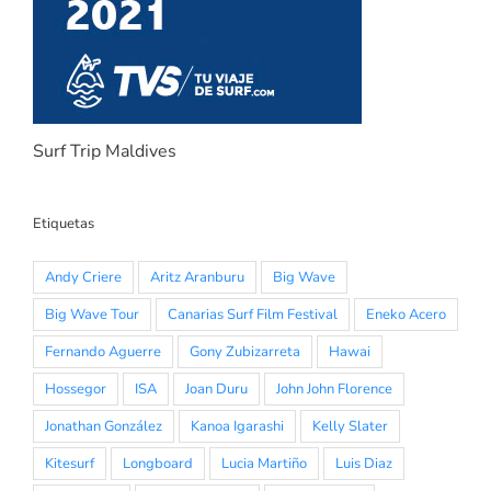
Surf Trip Maldives
Etiquetas
Andy Criere
Aritz Aranburu
Big Wave
Big Wave Tour
Canarias Surf Film Festival
Eneko Acero
Fernando Aguerre
Gony Zubizarreta
Hawai
Hossegor
ISA
Joan Duru
John John Florence
Jonathan González
Kanoa Igarashi
Kelly Slater
Kitesurf
Longboard
Lucia Martiño
Luis Diaz