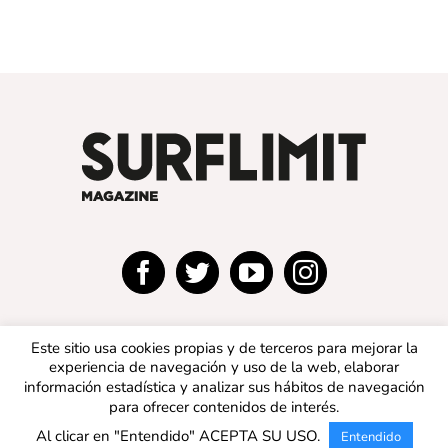
Este sitio usa cookies propias y de terceros para mejorar la
experiencia de navegación y uso de la web, elaborar
información estadística y analizar sus hábitos de navegación
para ofrecer contenidos de interés.
© 2019 SURFLIMIT MAGAZINE ESPAÑA | Todos los
Al clicar en "Entendido" ACEPTA SU USO.
Entendido
derechos reservados |
Aviso legal
|
Política de privacidad
|