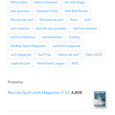
Mirka Solar
Natxo Gonzalez
Nic Von Rupp
olas grandes
Quemao Class
Red Bull Rivals
Revista de surf
Revistas de surf
Roxy
Surf
surf canarias
Surf de olas grandes
Surf en canarias
Surf en Maldivas
surf femenino
Surfing
Surfing Spain Magazine
surf limit magazine
surf magazine
Surf Trip
Tablas de surf
Tokio 2020
viajes de surf
World Surf League
WSL
Productos
Revista Surf Limit Magazine nº 51
4,80
€