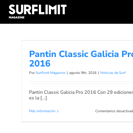
Skip
to
content
Pantin Classic Galicia Pro 2016
Pantin Classic Galicia Pr
Noticias de Surf
2016
Por
Surflimit Magazine
|
agosto 9th, 2016
|
Noticias de Surf
Pantin Classic Galicia Pro 2016 Con 29 edicione
es la [...]
Más información
Comentarios desactiva