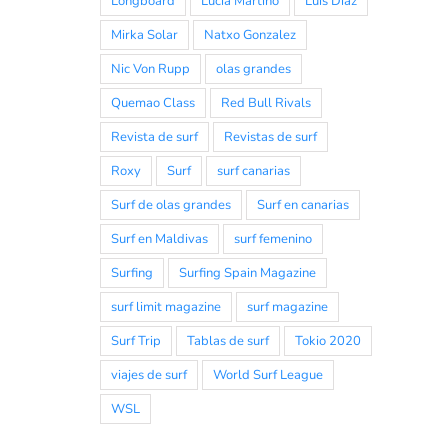
Longboard
Lucia Martiño
Luis Diaz
Mirka Solar
Natxo Gonzalez
Nic Von Rupp
olas grandes
Quemao Class
Red Bull Rivals
Revista de surf
Revistas de surf
Roxy
Surf
surf canarias
Surf de olas grandes
Surf en canarias
Surf en Maldivas
surf femenino
Surfing
Surfing Spain Magazine
surf limit magazine
surf magazine
Surf Trip
Tablas de surf
Tokio 2020
viajes de surf
World Surf League
WSL