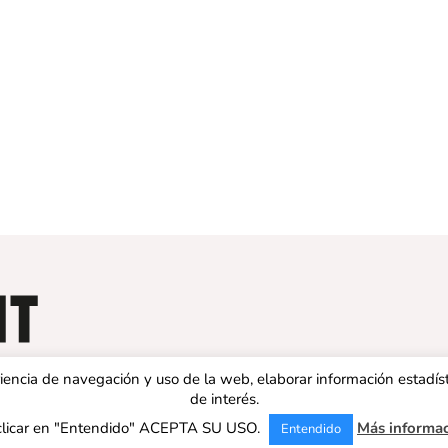
eriencia de navegación y uso de la web, elaborar información estadís
de interés.
clicar en "Entendido" ACEPTA SU USO.
Más informa
Entendido
 ESPAÑA | Todos los derechos reservados |
Aviso legal
|
Política de 