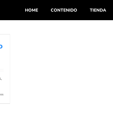
HOME
CONTENIDO
TIENDA
o
s,
en
dos
Pantin
Classic
Galicia