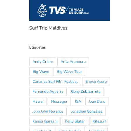
Surf Trip Maldives
Etiquetas
Andy Criere
Aritz Aranburu
Big Wave
Big Wave Tour
Canarias Surf Film Festival
Eneko Acero
Fernando Aguerre
Gony Zubizarreta
Hawai
Hossegor
ISA
Joan Duru
John John Florence
Jonathan González
Kanoa Igarashi
Kelly Slater
Kitesurf