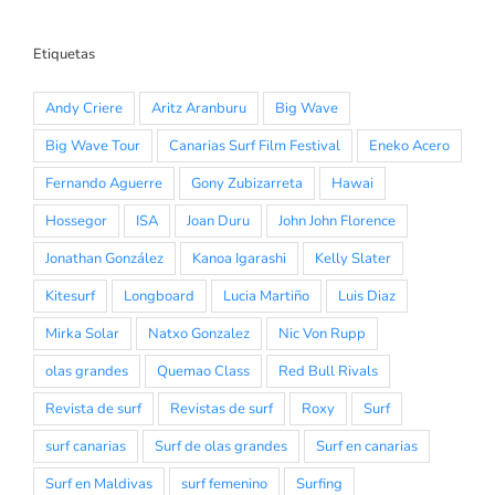
Etiquetas
Andy Criere
Aritz Aranburu
Big Wave
Big Wave Tour
Canarias Surf Film Festival
Eneko Acero
Fernando Aguerre
Gony Zubizarreta
Hawai
Hossegor
ISA
Joan Duru
John John Florence
Jonathan González
Kanoa Igarashi
Kelly Slater
Kitesurf
Longboard
Lucia Martiño
Luis Diaz
Mirka Solar
Natxo Gonzalez
Nic Von Rupp
olas grandes
Quemao Class
Red Bull Rivals
Revista de surf
Revistas de surf
Roxy
Surf
surf canarias
Surf de olas grandes
Surf en canarias
Surf en Maldivas
surf femenino
Surfing