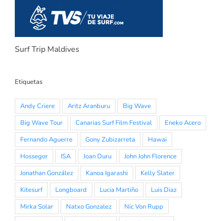
Surf Trip Maldives
Etiquetas
Andy Criere
Aritz Aranburu
Big Wave
Big Wave Tour
Canarias Surf Film Festival
Eneko Acero
Fernando Aguerre
Gony Zubizarreta
Hawai
Hossegor
ISA
Joan Duru
John John Florence
Jonathan González
Kanoa Igarashi
Kelly Slater
Kitesurf
Longboard
Lucia Martiño
Luis Diaz
Mirka Solar
Natxo Gonzalez
Nic Von Rupp