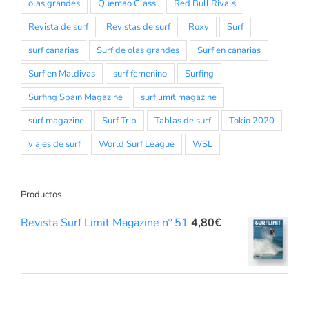
olas grandes
Quemao Class
Red Bull Rivals
Revista de surf
Revistas de surf
Roxy
Surf
surf canarias
Surf de olas grandes
Surf en canarias
Surf en Maldivas
surf femenino
Surfing
Surfing Spain Magazine
surf limit magazine
surf magazine
Surf Trip
Tablas de surf
Tokio 2020
viajes de surf
World Surf League
WSL
Productos
Revista Surf Limit Magazine nº 51
4,80
€