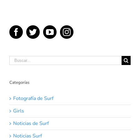
un
gran
día
de
surfing
Buscar:
Categorías
Fotografía de Surf
Girls
Noticias de Surf
Noticias Surf