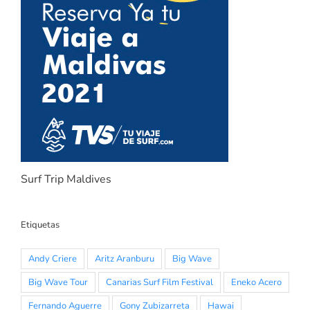
Surf Trip Maldives
Etiquetas
Andy Criere
Aritz Aranburu
Big Wave
Big Wave Tour
Canarias Surf Film Festival
Eneko Acero
Fernando Aguerre
Gony Zubizarreta
Hawai