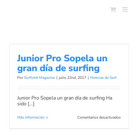
Skip
to
content
Junior Pro Sopela un gran día de
surfing
Junior Pro Sopela un
Noticias de Surf
gran día de surfing
Por
Surflimit Magazine
|
julio 22nd, 2017
|
Noticias de Surf
Junior Pro Sopela un gran día de surfing Ha
sido [...]
en
Más información
Comentarios desactivados
Junior
Pro
Sopela