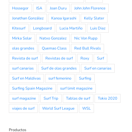
Hossegor
ISA
Joan Duru
John John Florence
Jonathan González
Kanoa Igarashi
Kelly Slater
Kitesurf
Longboard
Lucia Martiño
Luis Diaz
Mirka Solar
Natxo Gonzalez
Nic Von Rupp
olas grandes
Quemao Class
Red Bull Rivals
Revista de surf
Revistas de surf
Roxy
Surf
surf canarias
Surf de olas grandes
Surf en canarias
Surf en Maldivas
surf femenino
Surfing
Surfing Spain Magazine
surf limit magazine
surf magazine
Surf Trip
Tablas de surf
Tokio 2020
viajes de surf
World Surf League
WSL
Productos