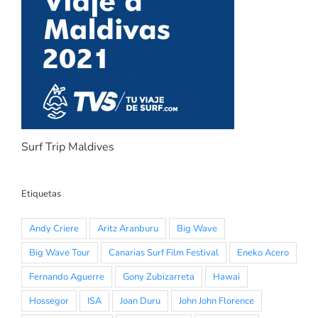
Surf Trip Maldives
Etiquetas
Andy Criere
Aritz Aranburu
Big Wave
Big Wave Tour
Canarias Surf Film Festival
Eneko Acero
Fernando Aguerre
Gony Zubizarreta
Hawai
Hossegor
ISA
Joan Duru
John John Florence