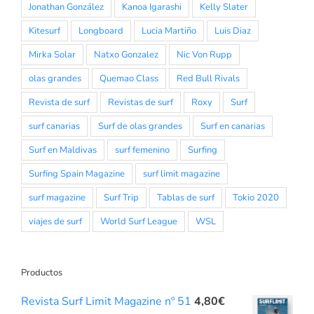
Jonathan González
Kanoa Igarashi
Kelly Slater
Kitesurf
Longboard
Lucia Martiño
Luis Diaz
Mirka Solar
Natxo Gonzalez
Nic Von Rupp
olas grandes
Quemao Class
Red Bull Rivals
Revista de surf
Revistas de surf
Roxy
Surf
surf canarias
Surf de olas grandes
Surf en canarias
Surf en Maldivas
surf femenino
Surfing
Surfing Spain Magazine
surf limit magazine
surf magazine
Surf Trip
Tablas de surf
Tokio 2020
viajes de surf
World Surf League
WSL
Productos
Revista Surf Limit Magazine nº 51
4,80
€