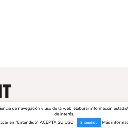
eriencia de navegación y uso de la web, elaborar información estadís
de interés.
clicar en "Entendido" ACEPTA SU USO.
Más informa
Entendido
 ESPAÑA | Todos los derechos reservados |
Aviso legal
|
Política de 