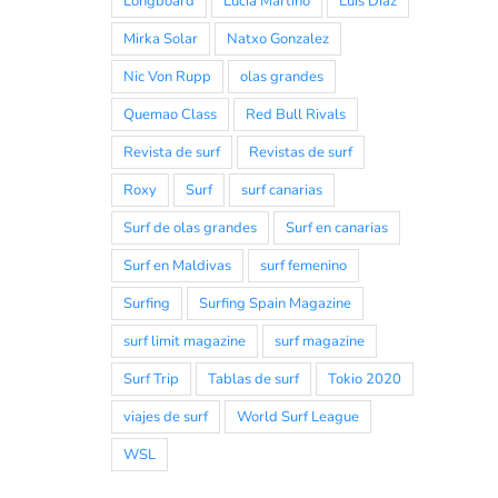
Longboard
Lucia Martiño
Luis Diaz
Mirka Solar
Natxo Gonzalez
Nic Von Rupp
olas grandes
Quemao Class
Red Bull Rivals
Revista de surf
Revistas de surf
Roxy
Surf
surf canarias
Surf de olas grandes
Surf en canarias
Surf en Maldivas
surf femenino
Surfing
Surfing Spain Magazine
surf limit magazine
surf magazine
Surf Trip
Tablas de surf
Tokio 2020
viajes de surf
World Surf League
WSL