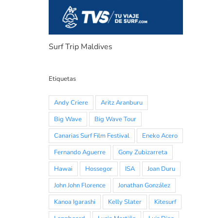
Surf Trip Maldives
Etiquetas
Andy Criere
Aritz Aranburu
Big Wave
Big Wave Tour
Canarias Surf Film Festival
Eneko Acero
Fernando Aguerre
Gony Zubizarreta
Hawai
Hossegor
ISA
Joan Duru
John John Florence
Jonathan González
Kanoa Igarashi
Kelly Slater
Kitesurf