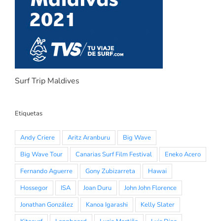
Surf Trip Maldives
Etiquetas
Andy Criere
Aritz Aranburu
Big Wave
Big Wave Tour
Canarias Surf Film Festival
Eneko Acero
Fernando Aguerre
Gony Zubizarreta
Hawai
Hossegor
ISA
Joan Duru
John John Florence
Jonathan González
Kanoa Igarashi
Kelly Slater