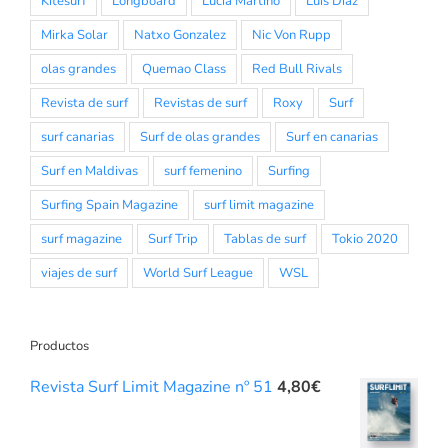
Kitesurf
Longboard
Lucia Martiño
Luis Diaz
Mirka Solar
Natxo Gonzalez
Nic Von Rupp
olas grandes
Quemao Class
Red Bull Rivals
Revista de surf
Revistas de surf
Roxy
Surf
surf canarias
Surf de olas grandes
Surf en canarias
Surf en Maldivas
surf femenino
Surfing
Surfing Spain Magazine
surf limit magazine
surf magazine
Surf Trip
Tablas de surf
Tokio 2020
viajes de surf
World Surf League
WSL
Productos
Revista Surf Limit Magazine nº 51
4,80
€