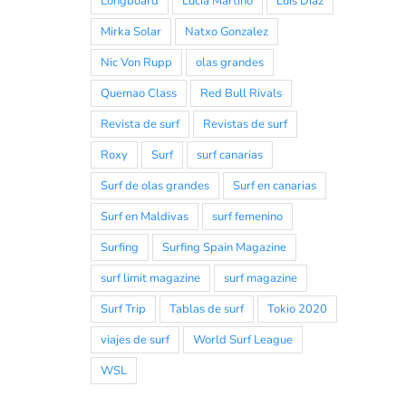
Longboard
Lucia Martiño
Luis Diaz
Mirka Solar
Natxo Gonzalez
Nic Von Rupp
olas grandes
Quemao Class
Red Bull Rivals
Revista de surf
Revistas de surf
Roxy
Surf
surf canarias
Surf de olas grandes
Surf en canarias
Surf en Maldivas
surf femenino
Surfing
Surfing Spain Magazine
surf limit magazine
surf magazine
Surf Trip
Tablas de surf
Tokio 2020
viajes de surf
World Surf League
WSL