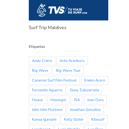
Surf Trip Maldives
Etiquetas
Andy Criere
Aritz Aranburu
Big Wave
Big Wave Tour
Canarias Surf Film Festival
Eneko Acero
Fernando Aguerre
Gony Zubizarreta
Hawai
Hossegor
ISA
Joan Duru
John John Florence
Jonathan González
Kanoa Igarashi
Kelly Slater
Kitesurf