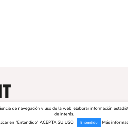
eriencia de navegación y uso de la web, elaborar información estadís
de interés.
clicar en "Entendido" ACEPTA SU USO.
Más informa
Entendido
 ESPAÑA | Todos los derechos reservados |
Aviso legal
|
Política de 