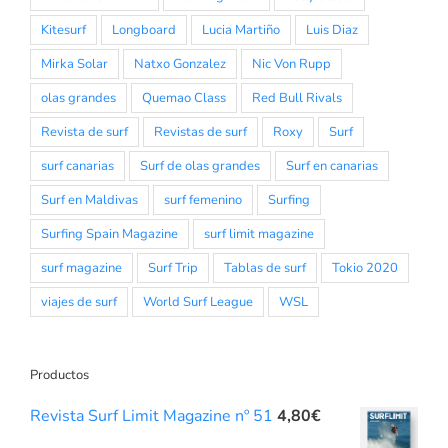
Kitesurf
Longboard
Lucia Martiño
Luis Diaz
Mirka Solar
Natxo Gonzalez
Nic Von Rupp
olas grandes
Quemao Class
Red Bull Rivals
Revista de surf
Revistas de surf
Roxy
Surf
surf canarias
Surf de olas grandes
Surf en canarias
Surf en Maldivas
surf femenino
Surfing
Surfing Spain Magazine
surf limit magazine
surf magazine
Surf Trip
Tablas de surf
Tokio 2020
viajes de surf
World Surf League
WSL
Productos
Revista Surf Limit Magazine nº 51
4,80
€