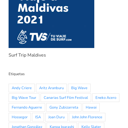
Surf Trip Maldives
Etiquetas
Andy Criere
Aritz Aranburu
Big Wave
Big Wave Tour
Canarias Surf Film Festival
Eneko Acero
Fernando Aguerre
Gony Zubizarreta
Hawai
Hossegor
ISA
Joan Duru
John John Florence
Jonathan González
Kanoa Igarashi
Kelly Slater