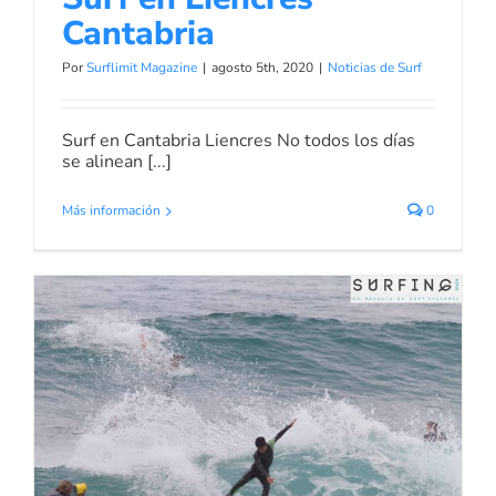
Cantabria
Por
Surflimit Magazine
|
agosto 5th, 2020
|
Noticias de Surf
Surf en Cantabria Liencres No todos los días
se alinean [...]
Más información
0
Promesas Surf en liencres
Noticias de Surf