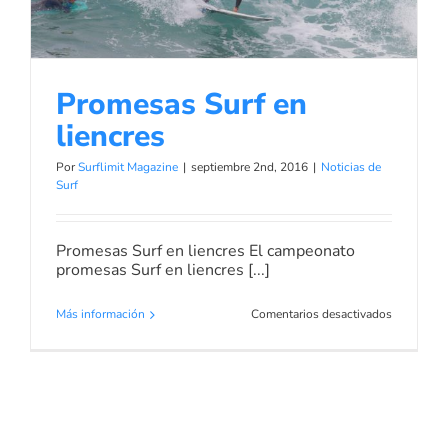
Promesas Surf en
liencres
Por
Surflimit Magazine
|
septiembre 2nd, 2016
|
Noticias de
Surf
Promesas Surf en liencres El campeonato
promesas Surf en liencres [...]
en
Más información
Comentarios desactivados
Promesas
Surf
en
liencres