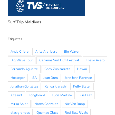
Surf Trip Maldives
Etiquetas
Andy Criere
Aritz Aranburu
Big Wave
Big Wave Tour
Canarias Surf Film Festival
Eneko Acero
Fernando Aguerre
Gony Zubizarreta
Hawai
Hossegor
ISA
Joan Duru
John John Florence
Jonathan González
Kanoa Igarashi
Kelly Slater
Kitesurf
Longboard
Lucia Martiño
Luis Diaz
Mirka Solar
Natxo Gonzalez
Nic Von Rupp
olas grandes
Quemao Class
Red Bull Rivals