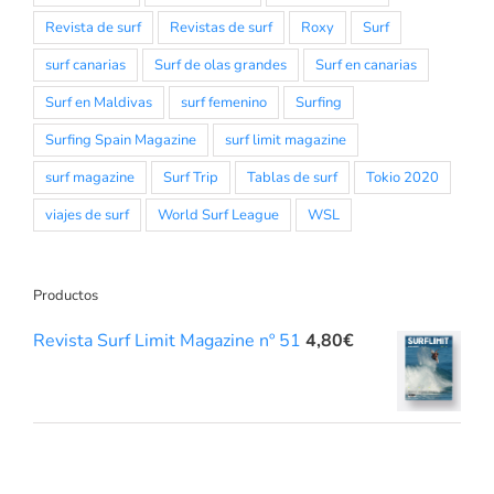
Revista de surf
Revistas de surf
Roxy
Surf
surf canarias
Surf de olas grandes
Surf en canarias
Surf en Maldivas
surf femenino
Surfing
Surfing Spain Magazine
surf limit magazine
surf magazine
Surf Trip
Tablas de surf
Tokio 2020
viajes de surf
World Surf League
WSL
Productos
Revista Surf Limit Magazine nº 51
4,80
€