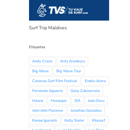
Surf Trip Maldives
Etiquetas
Andy Criere
Aritz Aranburu
Big Wave
Big Wave Tour
Canarias Surf Film Festival
Eneko Acero
Fernando Aguerre
Gony Zubizarreta
Hawai
Hossegor
ISA
Joan Duru
John John Florence
Jonathan González
Kanoa Igarashi
Kelly Slater
Kitesurf