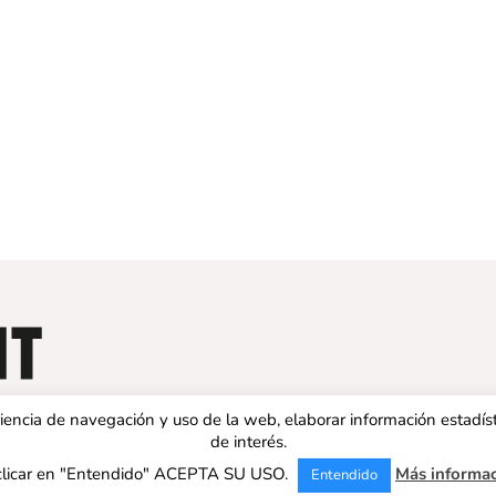
eriencia de navegación y uso de la web, elaborar información estadís
de interés.
clicar en "Entendido" ACEPTA SU USO.
Más informa
Entendido
 ESPAÑA | Todos los derechos reservados |
Aviso legal
|
Política de 