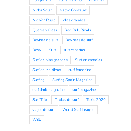
Longboard
Lucia Martiño
Luis Diaz
Mirka Solar
Natxo Gonzalez
Nic Von Rupp
olas grandes
Quemao Class
Red Bull Rivals
Revista de surf
Revistas de surf
Roxy
Surf
surf canarias
Surf de olas grandes
Surf en canarias
Surf en Maldivas
surf femenino
Surfing
Surfing Spain Magazine
surf limit magazine
surf magazine
Surf Trip
Tablas de surf
Tokio 2020
viajes de surf
World Surf League
WSL