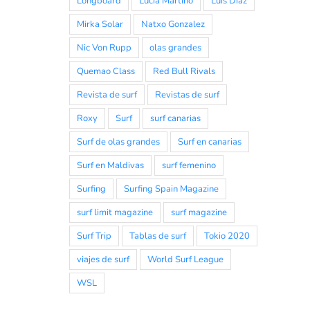
Longboard
Lucia Martiño
Luis Diaz
Mirka Solar
Natxo Gonzalez
Nic Von Rupp
olas grandes
Quemao Class
Red Bull Rivals
Revista de surf
Revistas de surf
Roxy
Surf
surf canarias
Surf de olas grandes
Surf en canarias
Surf en Maldivas
surf femenino
Surfing
Surfing Spain Magazine
surf limit magazine
surf magazine
Surf Trip
Tablas de surf
Tokio 2020
viajes de surf
World Surf League
WSL