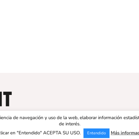
eriencia de navegación y uso de la web, elaborar información estadís
de interés.
clicar en "Entendido" ACEPTA SU USO.
Más informa
Entendido
 ESPAÑA | Todos los derechos reservados |
Aviso legal
|
Política de 