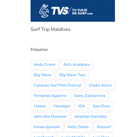
Surf Trip Maldives
Etiquetas
Andy Criere
Aritz Aranburu
Big Wave
Big Wave Tour
Canarias Surf Film Festival
Eneko Acero
Fernando Aguerre
Gony Zubizarreta
Hawai
Hossegor
ISA
Joan Duru
John John Florence
Jonathan González
Kanoa Igarashi
Kelly Slater
Kitesurf