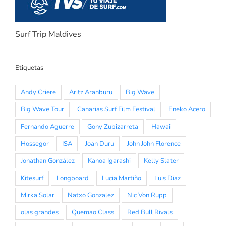
Surf Trip Maldives
Etiquetas
Andy Criere
Aritz Aranburu
Big Wave
Big Wave Tour
Canarias Surf Film Festival
Eneko Acero
Fernando Aguerre
Gony Zubizarreta
Hawai
Hossegor
ISA
Joan Duru
John John Florence
Jonathan González
Kanoa Igarashi
Kelly Slater
Kitesurf
Longboard
Lucia Martiño
Luis Diaz
Mirka Solar
Natxo Gonzalez
Nic Von Rupp
olas grandes
Quemao Class
Red Bull Rivals