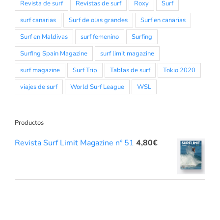
Revista de surf
Revistas de surf
Roxy
Surf
surf canarias
Surf de olas grandes
Surf en canarias
Surf en Maldivas
surf femenino
Surfing
Surfing Spain Magazine
surf limit magazine
surf magazine
Surf Trip
Tablas de surf
Tokio 2020
viajes de surf
World Surf League
WSL
Productos
Revista Surf Limit Magazine nº 51
4,80
€