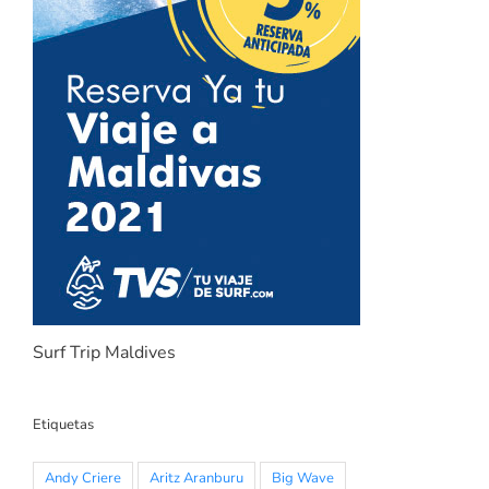
Surf Trip Maldives
Etiquetas
Andy Criere
Aritz Aranburu
Big Wave