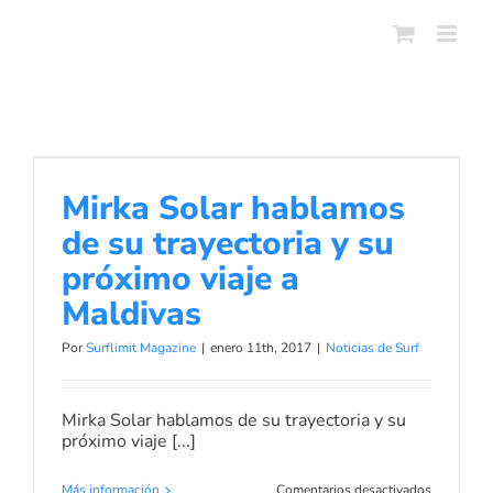
Skip
to
content
Mirka Solar hablamos de su
trayectoria y su próximo viaje a
Mirka Solar hablamos
Maldivas
de su trayectoria y su
Noticias de Surf
próximo viaje a
Maldivas
Por
Surflimit Magazine
|
enero 11th, 2017
|
Noticias de Surf
Mirka Solar hablamos de su trayectoria y su
próximo viaje [...]
en
Más información
Comentarios desactivados