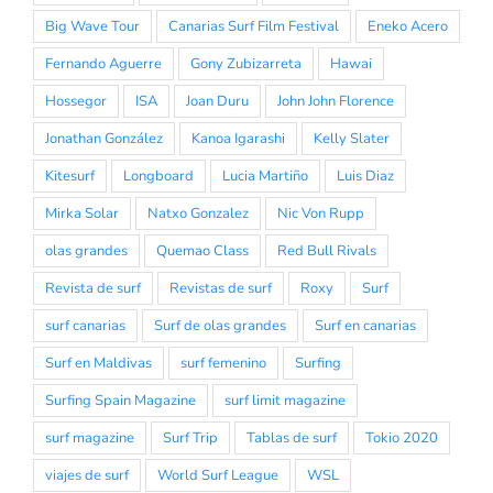
Big Wave Tour
Canarias Surf Film Festival
Eneko Acero
Fernando Aguerre
Gony Zubizarreta
Hawai
Hossegor
ISA
Joan Duru
John John Florence
Jonathan González
Kanoa Igarashi
Kelly Slater
Kitesurf
Longboard
Lucia Martiño
Luis Diaz
Mirka Solar
Natxo Gonzalez
Nic Von Rupp
olas grandes
Quemao Class
Red Bull Rivals
Revista de surf
Revistas de surf
Roxy
Surf
surf canarias
Surf de olas grandes
Surf en canarias
Surf en Maldivas
surf femenino
Surfing
Surfing Spain Magazine
surf limit magazine
surf magazine
Surf Trip
Tablas de surf
Tokio 2020
viajes de surf
World Surf League
WSL