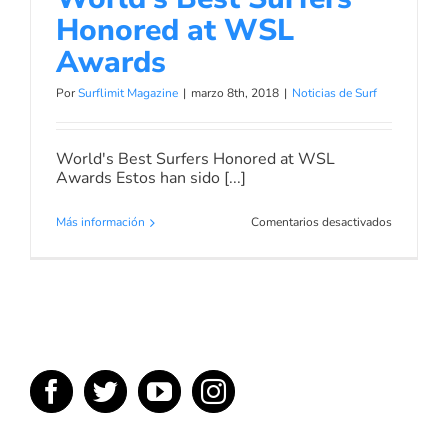
Honored at WSL
Awards
Por
Surflimit Magazine
|
marzo 8th, 2018
|
Noticias de Surf
World's Best Surfers Honored at WSL
Awards Estos han sido [...]
en
Más información
Comentarios desactivados
World’s
Best
Surfers
Honored
at
WSL
Awards