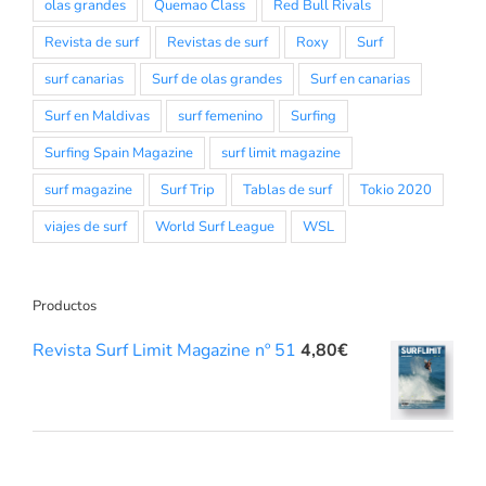
olas grandes
Quemao Class
Red Bull Rivals
Revista de surf
Revistas de surf
Roxy
Surf
surf canarias
Surf de olas grandes
Surf en canarias
Surf en Maldivas
surf femenino
Surfing
Surfing Spain Magazine
surf limit magazine
surf magazine
Surf Trip
Tablas de surf
Tokio 2020
viajes de surf
World Surf League
WSL
Productos
Revista Surf Limit Magazine nº 51
4,80
€