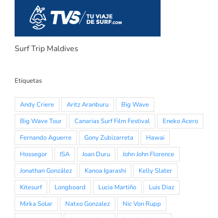
Surf Trip Maldives
Etiquetas
Andy Criere
Aritz Aranburu
Big Wave
Big Wave Tour
Canarias Surf Film Festival
Eneko Acero
Fernando Aguerre
Gony Zubizarreta
Hawai
Hossegor
ISA
Joan Duru
John John Florence
Jonathan González
Kanoa Igarashi
Kelly Slater
Kitesurf
Longboard
Lucia Martiño
Luis Diaz
Mirka Solar
Natxo Gonzalez
Nic Von Rupp