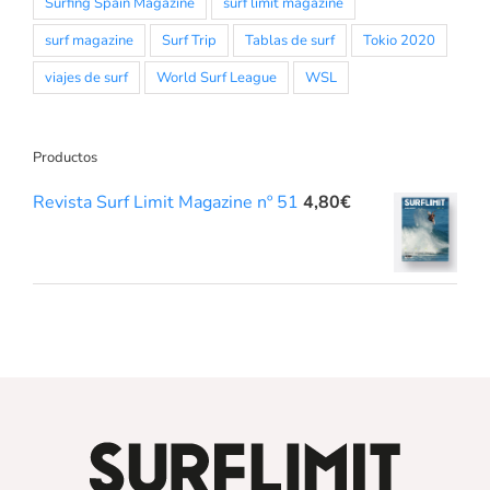
Surfing Spain Magazine
surf limit magazine
surf magazine
Surf Trip
Tablas de surf
Tokio 2020
viajes de surf
World Surf League
WSL
Productos
Revista Surf Limit Magazine nº 51
4,80
€