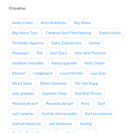
Etiquetas
Andy Criere
Aritz Aranburu
Big Wave
Big Wave Tour
Canarias Surf Film Festival
Eneko Acero
Fernando Aguerre
Gony Zubizarreta
Hawai
Hossegor
ISA
Joan Duru
John John Florence
Jonathan González
Kanoa Igarashi
Kelly Slater
Kitesurf
Longboard
Lucia Martiño
Luis Diaz
Mirka Solar
Natxo Gonzalez
Nic Von Rupp
olas grandes
Quemao Class
Red Bull Rivals
Revista de surf
Revistas de surf
Roxy
Surf
surf canarias
Surf de olas grandes
Surf en canarias
Surf en Maldivas
surf femenino
Surfing