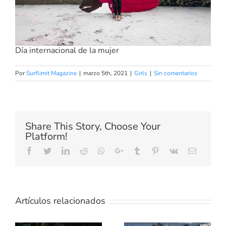
Día internacional de la mujer
Por
Surflimit Magazine
|
marzo 5th, 2021
|
Girls
|
Sin comentarios
Share This Story, Choose Your
Platform!
Facebook
Twitter
LinkedIn
Reddit
Whatsapp
Google+
Tumblr
Pinterest
Vk
Email
Artículos relacionados