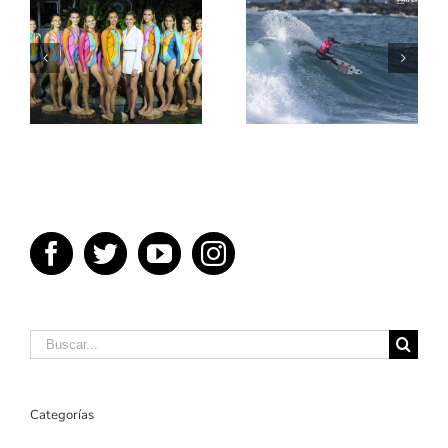
La división de
Gemma Lee
géneros en el
diseñadora y
surf
deportista
profesional
Buscar:
Categorías