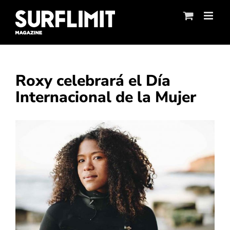
Skip
to
content
Roxy celebrará el Día
Internacional de la Mujer
Ver
imagen
más
grande