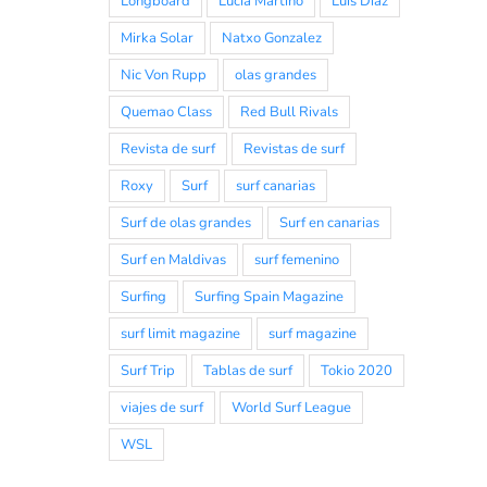
Longboard
Lucia Martiño
Luis Diaz
Mirka Solar
Natxo Gonzalez
Nic Von Rupp
olas grandes
Quemao Class
Red Bull Rivals
Revista de surf
Revistas de surf
Roxy
Surf
surf canarias
Surf de olas grandes
Surf en canarias
Surf en Maldivas
surf femenino
Surfing
Surfing Spain Magazine
surf limit magazine
surf magazine
Surf Trip
Tablas de surf
Tokio 2020
viajes de surf
World Surf League
WSL