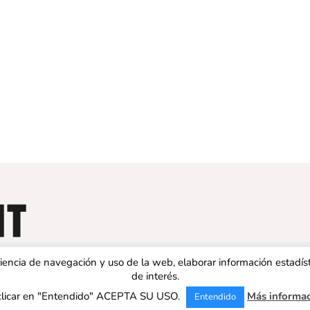
eriencia de navegación y uso de la web, elaborar información estadís
de interés.
clicar en "Entendido" ACEPTA SU USO.
Más informa
Entendido
 ESPAÑA | Todos los derechos reservados |
Aviso legal
|
Política de 