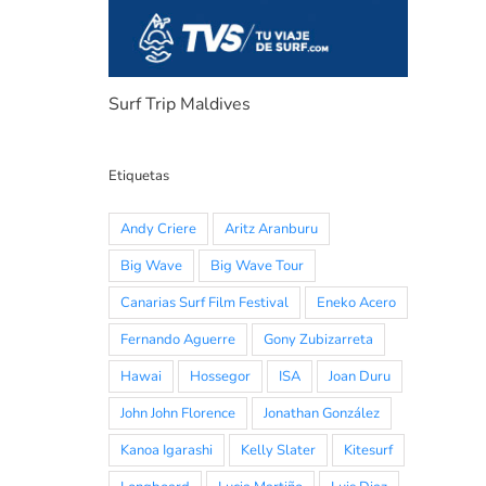
Surf Trip Maldives
Etiquetas
Andy Criere
Aritz Aranburu
Big Wave
Big Wave Tour
Canarias Surf Film Festival
Eneko Acero
Fernando Aguerre
Gony Zubizarreta
Hawai
Hossegor
ISA
Joan Duru
John John Florence
Jonathan González
Kanoa Igarashi
Kelly Slater
Kitesurf